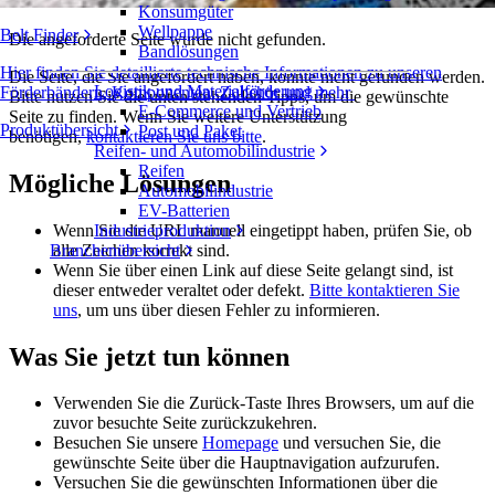
Konsumgüter
Wellpappe
Belt Finder
Die angeforderte Seite wurde nicht gefunden.
Bandlösungen
Hier finden Sie detaillierte technische Informationen zu unseren
Die Seite, die Sie angefordert haben, konnte nicht gefunden werden.
Logistik und Materialförderung
Förderbändern, Komponenten, Zubehör und mehr
Bitte nutzen Sie die unten stehenden Tipps, um die gewünschte
E-Commerce und Vertrieb
Seite zu finden. Wenn Sie weitere Unterstützung
Produktübersicht
Post und Paket
benötigen,
kontaktieren Sie uns bitte
.
Reifen- und Automobilindustrie
Reifen
Mögliche Lösungen
Automobilindustrie
EV-Batterien
Wenn Sie die URL manuell eingetippt haben, prüfen Sie, ob
Industrieproduktion
alle Zeichen korrekt sind.
Branchenübersicht
Wenn Sie über einen Link auf diese Seite gelangt sind, ist
dieser entweder veraltet oder defekt.
Bitte kontaktieren Sie
uns
, um uns über diesen Fehler zu informieren.
Was Sie jetzt tun können
Verwenden Sie die Zurück-Taste Ihres Browsers, um auf die
zuvor besuchte Seite zurückzukehren.
Besuchen Sie unsere
Homepage
und versuchen Sie, die
gewünschte Seite über die Hauptnavigation aufzurufen.
Versuchen Sie die gewünschten Informationen über die