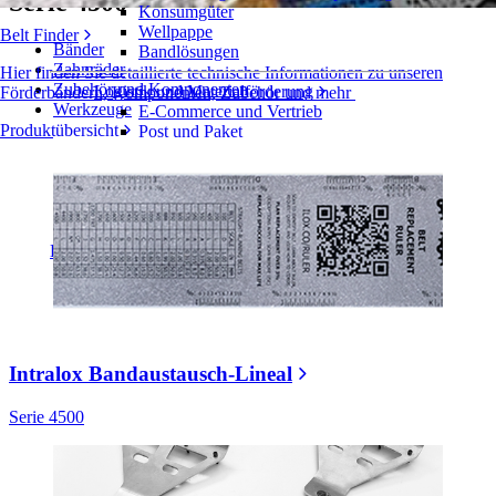
Serie 4500
Konsumgüter
Wellpappe
Belt Finder
Bänder
Bandlösungen
Zahnräder
Hier finden Sie detaillierte technische Informationen zu unseren
Zubehör und Komponenten
Logistik und Materialförderung
Förderbändern, Komponenten, Zubehör und mehr
Werkzeuge
E-Commerce und Vertrieb
Produktübersicht
Post und Paket
Reifen- und Automobilindustrie
Reifen
Automobilindustrie
EV-Batterien
Industrieproduktion
Branchenübersicht
Intralox Bandaustausch-Lineal
Serie 4500