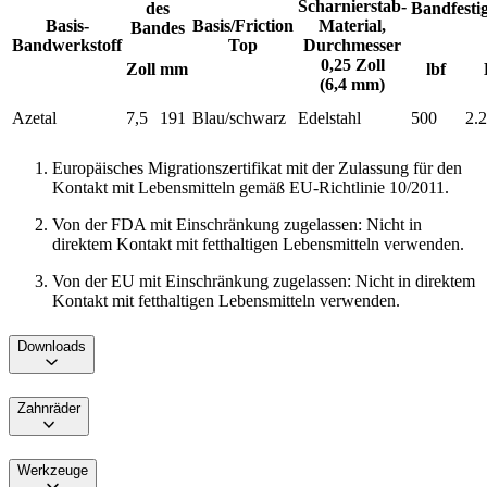
Scharnierstab-
des
Bandfestig
Basis-
Basis/Friction
Material,
Bandes
Bandwerkstoff
Top
Durchmesser
0,25 Zoll
Zoll
mm
lbf
(6,4 mm)
Azetal
7,5
191
Blau/schwarz
Edelstahl
500
2.
Europäisches Migrationszertifikat mit der Zulassung für den
Kontakt mit Lebensmitteln gemäß EU-Richtlinie 10/2011.
Von der FDA mit Einschränkung zugelassen: Nicht in
direktem Kontakt mit fetthaltigen Lebensmitteln verwenden.
Von der EU mit Einschränkung zugelassen: Nicht in direktem
Kontakt mit fetthaltigen Lebensmitteln verwenden.
Downloads
Zahnräder
Werkzeuge