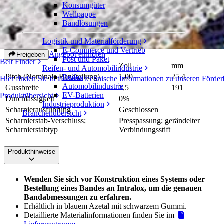
Konsumgüter
S4092 Square Friction Top seitlich
Wellpappe
flexibel
Bandlösungen
Logistik und Materialförderung
Serie 4000
E-Commerce und Vertrieb
Angebot einholen
Freigeben
Post und Paket
Belt Finder
Zoll
mm
Reifen- und Automobilindustrie
Pitch (Nominale Bandteilung)
1,00
25,4
Reifen
Hier finden Sie detaillierte technische Informationen zu unseren Fö
Automobilindustrie
Gussbreite
7,5
191
EV-Batterien
Produktübersicht
Durchlässigkeit
0%
Industrieproduktion
Scharnierausführung
Geschlossen
Branchenübersicht
Scharnierstab-Verschluss;
Presspassung; gerändelter
Scharnierstabtyp
Verbindungsstift
Produkthinweise
Wenden Sie sich vor Konstruktion eines Systems oder
Bestellung eines Bandes an Intralox, um die genauen
Bandabmessungen zu erfahren.
Erhältlich in blauem Azetal mit schwarzem Gummi.
Detaillierte Materialinformationen finden Sie im