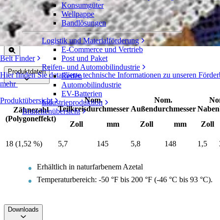
Konsumgüter
Gefräste Azetal-Zahnräder
Wellpappe
Bandlösungen
Serie 4000
Angebot einholen
Logistik und Materialförderung
Freigeben
E-Commerce und Vertrieb
Belt Finder
Post und Paket
Reifen- und Automobilindustrie
Produktdaten
Hier finden Sie detaillierte technische Informationen zu unseren För
Reifen
mehr
Automobilindustrie
EV-Batterien
Nom.
Nom.
No
Produktübersicht
Industrieproduktion
Teilkreisdurchmesser
Außendurchmesser
Nabenb
Zähnezahl
Branchenübersicht
(Polygoneffekt)
Zoll
mm
Zoll
mm
Zoll
18 (1,52 %)
5,7
145
5,8
148
1,5
Erhältlich in naturfarbenem Azetal
Temperaturbereich: -50 °F bis 200 °F (-46 °C bis 93 °C).
Downloads