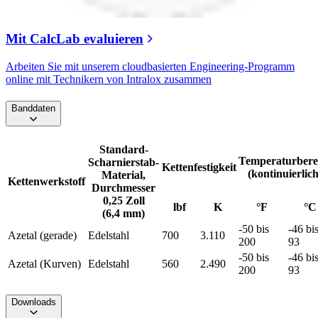
Mit CalcLab evaluieren
Arbeiten Sie mit unserem cloudbasierten Engineering-Programm
online mit Technikern von Intralox zusammen
Banddaten
Standard-
Temperaturbere
Scharnierstab-
Kettenfestigkeit
(kontinuierlich
Material,
Kettenwerkstoff
Durchmesser
0,25 Zoll
lbf
K
°F
°C
(6,4 mm)
-50 bis
-46 bi
Azetal (gerade)
Edelstahl
700
3.110
200
93
-50 bis
-46 bi
Azetal (Kurven)
Edelstahl
560
2.490
200
93
Downloads