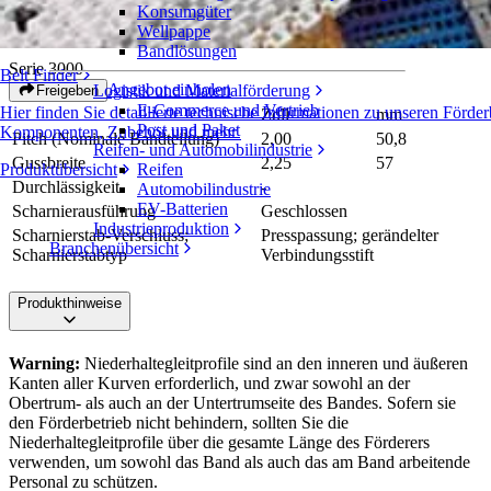
Konsumgüter
Knochenkette
Wellpappe
Bandlösungen
Serie 3000
Belt Finder
Angebot einholen
Logistik und Materialförderung
Freigeben
E-Commerce und Vertrieb
Hier finden Sie detaillierte technische Informationen zu unseren Förde
Zoll
mm
Post und Paket
Komponenten, Zubehör und mehr
Pitch (Nominale Bandteilung)
2,00
50,8
Reifen- und Automobilindustrie
Gussbreite
2,25
57
Produktübersicht
Reifen
Durchlässigkeit
-
Automobilindustrie
EV-Batterien
Scharnierausführung
Geschlossen
Industrieproduktion
Scharnierstab-Verschluss;
Presspassung; gerändelter
Branchenübersicht
Scharnierstabtyp
Verbindungsstift
Produkthinweise
Warning:
Niederhaltegleitprofile sind an den inneren und äußeren
Kanten aller Kurven erforderlich, und zwar sowohl an der
Obertrum- als auch an der Untertrumseite des Bandes. Sofern sie
den Förderbetrieb nicht behindern, sollten Sie die
Niederhaltegleitprofile über die gesamte Länge des Förderers
verwenden, um sowohl das Band als auch das am Band arbeitende
Personal zu schützen.