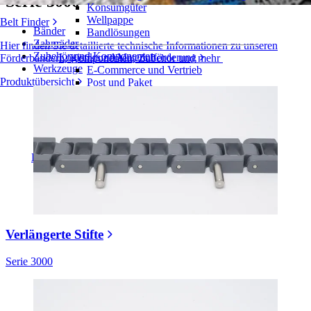
Serie 3000
Konsumgüter
Wellpappe
Belt Finder
Bänder
Bandlösungen
Zahnräder
Hier finden Sie detaillierte technische Informationen zu unseren
Zubehör und Komponenten
Logistik und Materialförderung
Förderbändern, Komponenten, Zubehör und mehr
Werkzeuge
E-Commerce und Vertrieb
Produktübersicht
Post und Paket
Reifen- und Automobilindustrie
Reifen
Automobilindustrie
EV-Batterien
Industrieproduktion
Branchenübersicht
Verlängerte Stifte
Serie 3000