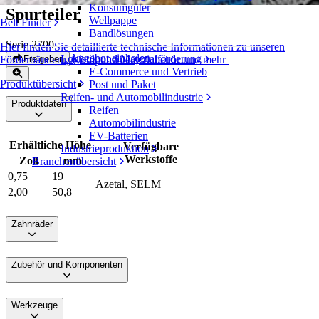
Konsumgüter
Spurteiler
Wellpappe
Belt Finder
Bandlösungen
Serie 2700
Hier finden Sie detaillierte technische Informationen zu unseren
Angebot einholen
Logistik und Materialförderung
Freigeben
Förderbändern, Komponenten, Zubehör und mehr
E-Commerce und Vertrieb
Produktübersicht
Post und Paket
Reifen- und Automobilindustrie
Produktdaten
Reifen
Automobilindustrie
EV-Batterien
Erhältliche Höhe
Verfügbare
Industrieproduktion
Werkstoffe
Zoll
mm
Branchenübersicht
0,75
19
Azetal, SELM
2,00
50,8
Zahnräder
Zubehör und Komponenten
Werkzeuge