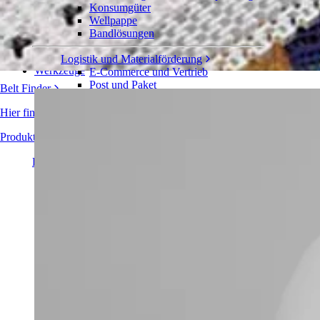
Serie 2700
Konsumgüter
Wellpappe
Bänder
Bandlösungen
Zahnräder
Zubehör und Komponenten
Logistik und Materialförderung
Werkzeuge
E-Commerce und Vertrieb
Post und Paket
Belt Finder
Reifen- und Automobilindustrie
Reifen
Hier finden Sie detaillierte technische Informationen zu unseren Fö
Automobilindustrie
EV-Batterien
Produktübersicht
Industrieproduktion
Branchenübersicht