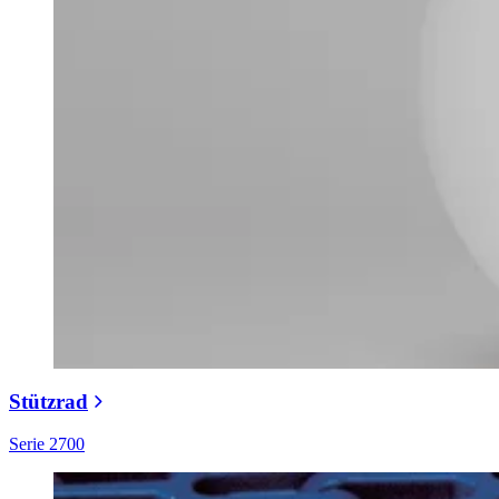
Stützrad
Serie 2700