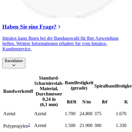
Haben Sie eine Frage?
Intralox kann Ihnen bei der Bandauswahl für Ihre Anwendung
helfen. Weitere Informationen erhalten Sie vom Intralox-
Kundenservice.
Banddaten
Standard-
Bandfestigkeit
Scharnierstab-
Spiralbandfestigke
(gerade)
Material,
Bandwerkstoff
Durchmesser
0,24 in
lbf/ft
N/m
lbf
K
(6,1 mm)
Azetal
Azetal
1.700
24.800
375
1.670
2
Azetal
1.500
21.900
300
1.330
Polypropylen