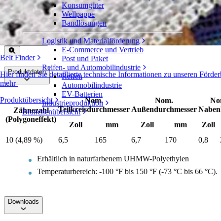
Konsumgüter
EZ Clean™-Zahnräder
Wellpappe
Bandlösungen
Serie 2600
Angebot einholen
Logistik und Materialförderung
Freigeben
E-Commerce und Vertrieb
Belt Finder
Post und Paket
Reifen- und Automobilindustrie
Produktdaten
Hier finden Sie detaillierte technische Informationen zu unseren För
Reifen
mehr
Automobilindustrie
EV-Batterien
Produktübersicht
Nom.
Nom.
No
Industrieproduktion
Teilkreisdurchmesser
Außendurchmesser
Nabenb
Zähnezahl
Branchenübersicht
(Polygoneffekt)
Zoll
mm
Zoll
mm
Zoll
10 (4,89 %)
6,5
165
6,7
170
0,8
Erhältlich in naturfarbenem UHMW-Polyethylen
Temperaturbereich: -100 °F bis 150 °F (-73 °C bis 66 °C).
Downloads