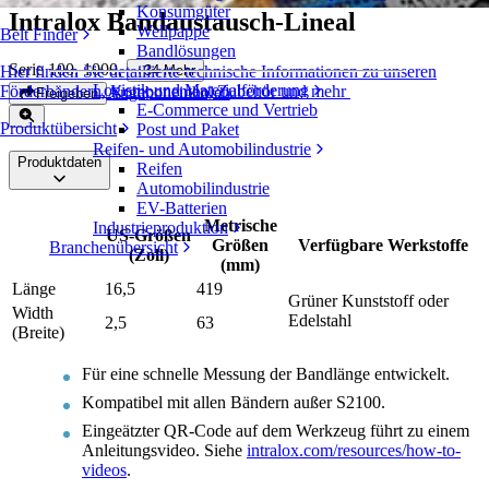
Konsumgüter
Intralox Bandaustausch-Lineal
Wellpappe
Belt Finder
Bandlösungen
Serie 100, 1000
,
+
34
Mehr
Hier finden Sie detaillierte technische Informationen zu unseren
Logistik und Materialförderung
Förderbändern, Komponenten, Zubehör und mehr
Angebot einholen
Freigeben
E-Commerce und Vertrieb
Produktübersicht
Post und Paket
Reifen- und Automobilindustrie
Produktdaten
Reifen
Automobilindustrie
EV-Batterien
Metrische
Industrieproduktion
US-Größen
Größen
Verfügbare Werkstoffe
Branchenübersicht
(Zoll)
(mm)
Länge
16,5
419
Grüner Kunststoff oder
Width
Edelstahl
2,5
63
(Breite)
Für eine schnelle Messung der Bandlänge entwickelt.
Kompatibel mit allen Bändern außer S2100.
Eingeätzter QR-Code auf dem Werkzeug führt zu einem
Anleitungsvideo. Siehe
intralox.com/resources/how-to-
videos
.