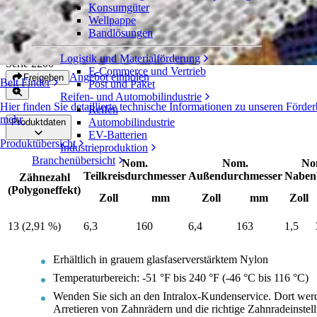
Konsumgüter
Geteiltes Zahnrad aus
Wellpappe
glasfaserverstärktem Nylon
Bandlösungen
Logistik und Materialförderung
Serie 2200
E-Commerce und Vertrieb
Angebot einholen
Freigeben
Belt Finder
Post und Paket
Reifen- und Automobilindustrie
Hier finden Sie detaillierte technische Informationen zu unseren För
Reifen
mehr
Automobilindustrie
Produktdaten
EV-Batterien
Produktübersicht
Industrieproduktion
Branchenübersicht
Nom.
Nom.
No
Teilkreisdurchmesser
Außendurchmesser
Nabenb
Zähnezahl
(Polygoneffekt)
Zoll
mm
Zoll
mm
Zoll
13 (2,91 %)
6,3
160
6,4
163
1,5
Erhältlich in grauem glasfaserverstärktem Nylon
Temperaturbereich: -51 °F bis 240 °F (-46 °C bis 116 °C)
Wenden Sie sich an den Intralox-Kundenservice. Dort we
Arretieren von Zahnrädern und die richtige Zahnradeinstell