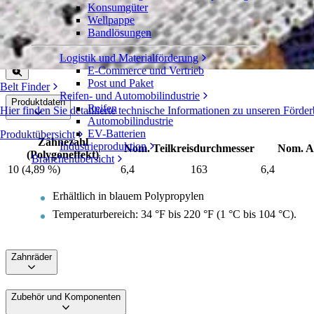
Konsumgüter
Zahnräder aus Polypropylen mit doppelbre
Wellpappe
Bandlösungen
Serie 200
Angebot einholen
Logistik und Materialförderung
Freigeben
E-Commerce und Vertrieb
Post und Paket
Belt Finder
Reifen- und Automobilindustrie
Produktdaten
Reifen
Hier finden Sie detaillierte technische Informationen zu unseren Fö
Automobilindustrie
EV-Batterien
Produktübersicht
Zähnezahl
Industrieproduktion
Nom. Teilkreisdurchmesser
Nom. A
(Polygoneffekt)
Branchenübersicht
10 (4,89 %)
6,4
163
6,4
Erhältlich in blauem Polypropylen
Temperaturbereich: 34 °F bis 220 °F (1 °C bis 104 °C).
Zahnräder
Zubehör und Komponenten