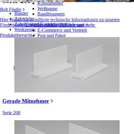
Serie 200
Konsumgüter
Wellpappe
Belt Finder
Bänder
Bandlösungen
Zahnräder
Hier finden Sie detaillierte technische Informationen zu unseren
Zubehör und Komponenten
Logistik und Materialförderung
Förderbändern, Komponenten, Zubehör und mehr
Werkzeuge
E-Commerce und Vertrieb
Produktübersicht
Post und Paket
Reifen- und Automobilindustrie
Reifen
Automobilindustrie
EV-Batterien
Industrieproduktion
Branchenübersicht
Gerade Mitnehmer
Serie 200