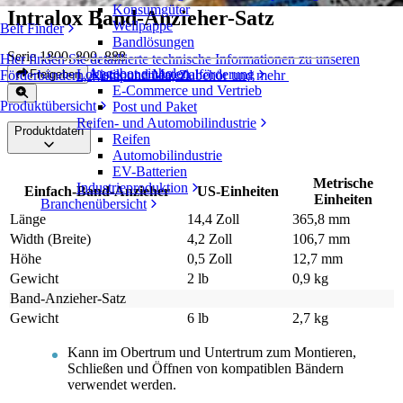
Konsumgüter
Intralox Band-Anzieher-Satz
Wellpappe
Belt Finder
Bandlösungen
Serie 1800, 800, 888
Hier finden Sie detaillierte technische Informationen zu unseren
Angebot einholen
Logistik und Materialförderung
Freigeben
Förderbändern, Komponenten, Zubehör und mehr
E-Commerce und Vertrieb
Produktübersicht
Post und Paket
Reifen- und Automobilindustrie
Produktdaten
Reifen
Automobilindustrie
EV-Batterien
Metrische
Industrieproduktion
Einfach-Band-Anzieher
US-Einheiten
Einheiten
Branchenübersicht
Länge
14,4 Zoll
365,8 mm
Width (Breite)
4,2 Zoll
106,7 mm
Höhe
0,5 Zoll
12,7 mm
Gewicht
2 lb
0,9 kg
Band-Anzieher-Satz
Gewicht
6 lb
2,7 kg
Kann im Obertrum und Untertrum zum Montieren,
Schließen und Öffnen von kompatiblen Bändern
verwendet werden.