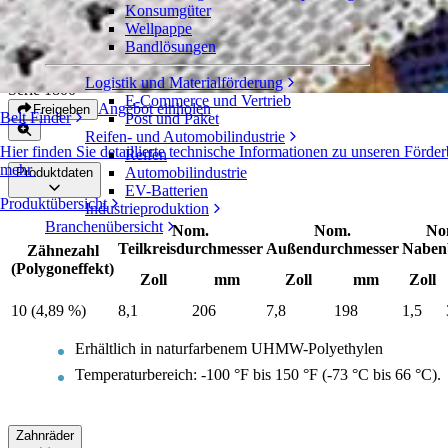
Konsumgüter
EZ Clean™-Zahnräder aus UHMW-
Wellpappe
Polyethylen
Bandlösungen
Logistik und Materialförderung
Serie 1800
E-Commerce und Vertrieb
Angebot einholen
Freigeben
Belt Finder
Post und Paket
Reifen- und Automobilindustrie
Hier finden Sie detaillierte technische Informationen zu unseren För
Reifen
mehr
Automobilindustrie
Produktdaten
EV-Batterien
Produktübersicht
Industrieproduktion
Branchenübersicht
Nom.
Nom.
No
Teilkreisdurchmesser
Außendurchmesser
Nabenb
Zähnezahl
(Polygoneffekt)
Zoll
mm
Zoll
mm
Zoll
10 (4,89 %)
8,1
206
7,8
198
1,5
Erhältlich in naturfarbenem UHMW-Polyethylen
Temperaturbereich: -100 °F bis 150 °F (-73 °C bis 66 °C).
Zahnräder