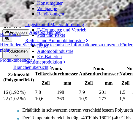
Konsumgüter
Zahnräder aus extrem verschleißfestem
Wellpappe
Polyurethan
Bandlösungen
Logistik und Materialförderung
Serie 1750
E-Commerce und Vertrieb
Angebot einholen
Freigeben
Belt Finder
Post und Paket
Reifen- und Automobilindustrie
Hier finden Sie detaillierte technische Informationen zu unseren För
Reifen
mehr
Automobilindustrie
Produktdaten
EV-Batterien
Produktübersicht
Industrieproduktion
Branchenübersicht
Nom.
Nom.
No
Teilkreisdurchmesser
Außendurchmesser
Nabenb
Zähnezahl
(Polygoneffekt)
Zoll
mm
Zoll
mm
Zoll
16 (1,92 %)
7,8
198
7,9
201
1,5
22 (1,02 %)
10,6
269
10,9
277
1,5
Erhältlich in schwarzem extrem verschleißfestem Polyuret
Der Temperaturbereich beträgt -40°F bis 160°F (-40°C bis