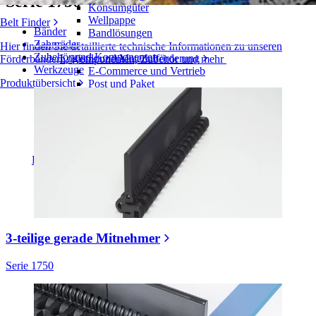
Serie 1750
Konsumgüter
Wellpappe
Belt Finder
Bänder
Bandlösungen
Zahnräder
Hier finden Sie detaillierte technische Informationen zu unseren
Zubehör und Komponenten
Logistik und Materialförderung
Förderbändern, Komponenten, Zubehör und mehr
Werkzeuge
E-Commerce und Vertrieb
Produktübersicht
Post und Paket
Reifen- und Automobilindustrie
Reifen
Automobilindustrie
EV-Batterien
Industrieproduktion
Branchenübersicht
3-teilige gerade Mitnehmer
Serie 1750