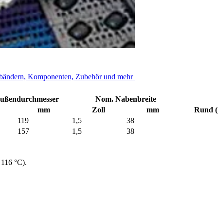
erverstärktem Nylon
rderbändern, Komponenten, Zubehör und mehr
ußendurchmesser
Nom. Nabenbreite
mm
Zoll
mm
Rund (
119
1,5
38
157
1,5
38
 116 °C).