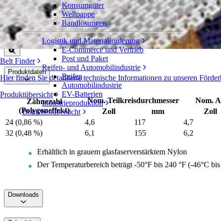
Konsumgüter
Geteiltes EZ Track™-Zahnrad aus glasfas
Wellpappe
Bandlösungen
Serie 1100
Angebot einholen
Logistik und Materialförderung
Freigeben
E-Commerce und Vertrieb
Post und Paket
Belt Finder
Reifen- und Automobilindustrie
Produktdaten
Reifen
Hier finden Sie detaillierte technische Informationen zu unseren Fö
Automobilindustrie
EV-Batterien
Produktübersicht
Nom. Teilkreisdurchmesser
Nom. A
Zähnezahl
Industrieproduktion
(Polygoneffekt)
Zoll
mm
Zoll
Branchenübersicht
24 (0,86 %)
4,6
117
4,7
32 (0,48 %)
6,1
155
6,2
Erhältlich in grauem glasfaserverstärktem Nylon
Der Temperaturbereich beträgt -50°F bis 240 °F (-46°C bis
Downloads