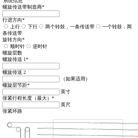
系统信息
螺旋传送带制造商
*
行进方向
*
上行
下行
两个转鼓，一条传送带
一个转鼓，两
条传送带
旋转方向
*
顺时针
逆时针
螺旋层数
螺旋传送 1
*
螺旋传送 2
（如果适用）
螺旋层节距
*
英寸
张紧行程长度（最大）
*
英尺
张紧环路