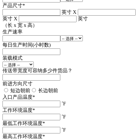
产品尺寸
*
英寸
X
英寸
X
英寸
（长 x 宽 x 高）
生产速率
每日生产时间(小时数)
装载模式
传送带宽度可容纳多少件货品？
前进方向尺寸
短边朝前
长边朝前
入口产品温度
*
˚F
工作环境温度
*
˚F
最低工作环境温度
*
˚F
最高工作环境温度
*