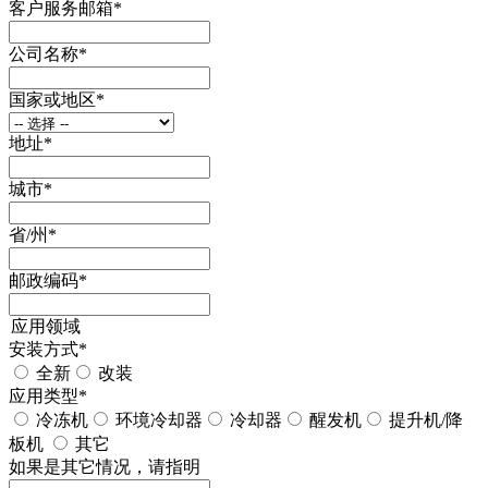
客户服务邮箱
*
公司名称
*
国家或地区
*
地址
*
城市
*
省/州
*
邮政编码
*
应用领域
安装方式
*
全新
改装
应用类型
*
冷冻机
环境冷却器
冷却器
醒发机
提升机/降
板机
其它
如果是其它情况，请指明