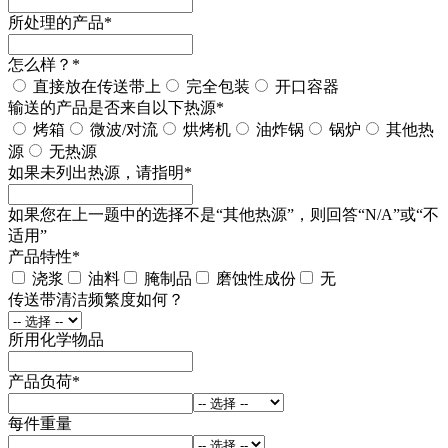
所处理的产品
*
怎么样？
*
直接放在传送带上
完全包装
开口容器
输送的产品是否来自以下热源
*
烤箱
微波/对流
烘烤机
油炸锅
锅炉
其他热
源
无热源
如果未列出热源，请指明
*
如果您在上一题中的选择不是“其他热源”，则回答“N/A”或“不
适用”
产品特性
*
浇浆
油料
腌制品
磨蚀性成份
无
传送带清洁频繁度如何？
所用化学物品
产品负荷
*
每件重量