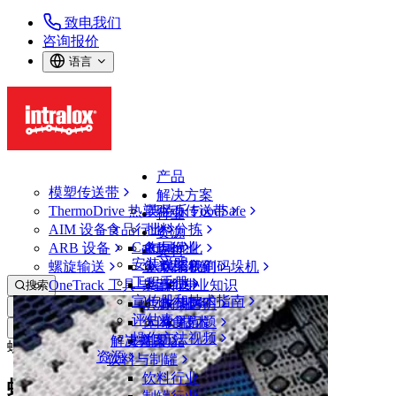
致电我们
咨询报价
语言
产品
模塑传送带
解决方案
ThermoDrive 热塑驱动传送带
英特乐 FoodSafe
行业
AIM 设备
食品行业
批料分拣
资源
CalcLab
ARB 设备
禽肉行业
布局优化
支持
安装说明
螺旋输送
鱼类和海鲜
从包装机到码垛机
联系我们
工程手册
OneTrack 工具与组件
果蔬行业
保证
专业知识
搜索
宣传册和技术指南
烘焙行业
政策声明
服务
打开菜单
评估表
休闲食品
常见问题
技术
资源
操作方法视频
解决方案
支持
乳制品
螺旋传送带评估表（英制）
资源
饮料与制罐
饮料行业
螺旋传送带评估表（英制）