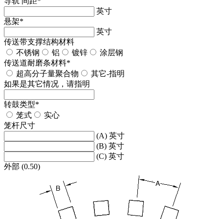
导轨 间距
*
英寸
悬架
*
英寸
传送带支撑结构材料
不锈钢
铝
镀锌
涂层钢
传送道耐磨条材料
*
超高分子量聚合物
其它-指明
如果是其它情况，请指明
转鼓类型
*
笼式
实心
笼杆尺寸
(A) 英寸
(B) 英寸
(C) 英寸
外部 (0.50)