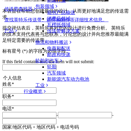
制罐行业
包装领域
传送带查找器
本表旨在帮助您创建最佳的设计，从而更好地满足您的传送需
箱包产品输送
求。
消费品领域
查找英特乐传送带、部件和附件等详细技术信息。
瓦楞纸领域
提交评估表后，英特乐将对您的设计进行免费分析。 英特乐
产品
传送带解决方案
的技术支持代表将与您联系，讨论您的设计并向您推荐最能满
足特定需要的传送带。
物流和物料搬运
电商和配送
标有星号 (*) 的字段为必填字段。
邮政和快递
轮胎和汽车
If this field contains text, the form will not submit:
轮胎
汽车领域
个人信息
新能源汽车动力电池
姓名
*
工业
行业概览
职务
*
电话
*
-
-
国家/地区代码 + 地区代码 + 电话号码