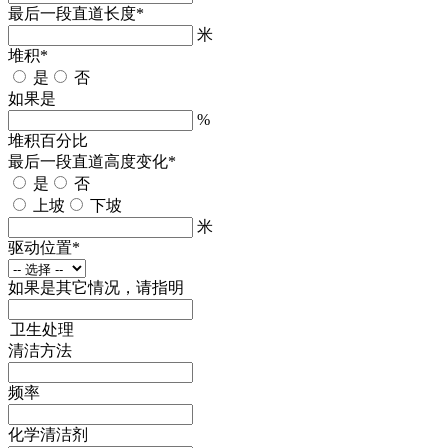
最后一段直道长度
*
米
堆积
*
是
否
如果是
%
堆积百分比
最后一段直道高度变化
*
是
否
上坡
下坡
米
驱动位置
*
如果是其它情况，请指明
卫生处理
清洁方法
频率
化学清洁剂