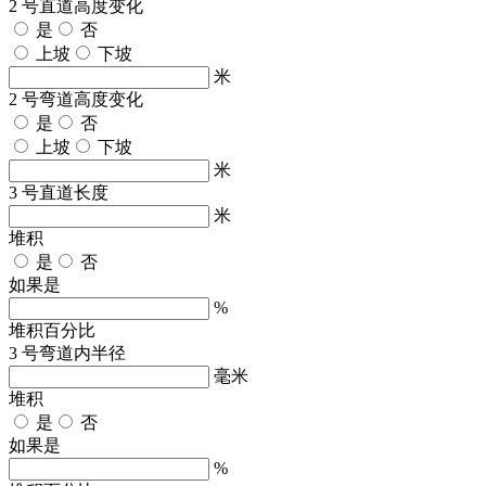
2 号直道高度变化
是
否
上坡
下坡
米
2 号弯道高度变化
是
否
上坡
下坡
米
3 号直道长度
米
堆积
是
否
如果是
%
堆积百分比
3 号弯道内半径
毫米
堆积
是
否
如果是
%