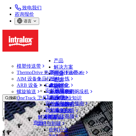
致电我们
咨询报价
语言
产品
模塑传送带
解决方案
ThermoDrive 热塑驱动传送带
英特乐 FoodSafe
行业
AIM 设备
食品行业
批料分拣
资源
CalcLab
ARB 设备
禽肉行业
布局优化
支持
安装说明
螺旋输送
鱼类和海鲜
从包装机到码垛机
联系我们
工程手册
OneTrack 工具与组件
果蔬行业
保证
专业知识
搜索
宣传册和技术指南
烘焙行业
政策声明
服务
打开菜单
评估表
休闲食品
常见问题
技术
资源
操作方法视频
解决方案
支持
乳制品
转弯传送带评估表（公制）
资源
饮料与制罐
饮料行业
转弯传送带评估表（公制）