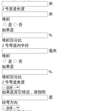
米
2 号直道长度
米
堆积
是
否
如果是
%
堆积百分比
2 号弯道内半径
毫米
堆积
是
否
如果是
%
堆积百分比
2 号弯道角度
如果是其它情况，请指明
度
转弯方向