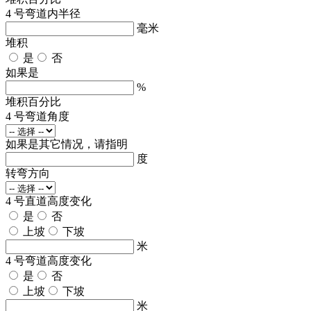
4 号弯道内半径
毫米
堆积
是
否
如果是
%
堆积百分比
4 号弯道角度
如果是其它情况，请指明
度
转弯方向
4 号直道高度变化
是
否
上坡
下坡
米
4 号弯道高度变化
是
否
上坡
下坡
米