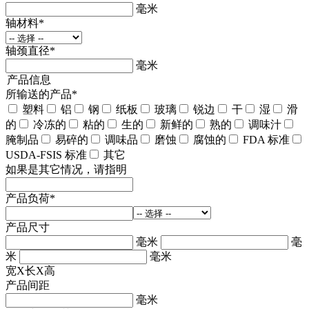
毫米
轴材料
*
轴颈直径
*
毫米
产品信息
所输送的产品
*
塑料
铝
钢
纸板
玻璃
锐边
干
湿
滑
的
冷冻的
粘的
生的
新鲜的
熟的
调味汁
腌制品
易碎的
调味品
磨蚀
腐蚀的
FDA 标准
USDA-FSIS 标准
其它
如果是其它情况，请指明
产品负荷
*
产品尺寸
毫米
毫
米
毫米
宽X长X高
产品间距
毫米