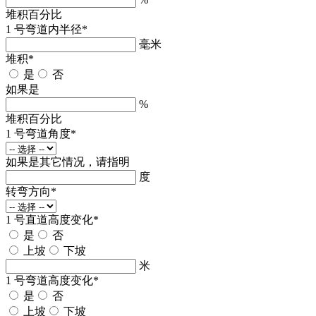
堆积百分比
1 号弯道内半径
*
毫米
堆积
*
是
否
如果是
%
堆积百分比
1 号弯道角度
*
如果是其它情况，请指明
度
转弯方向
*
1 号直道高度变化
*
是
否
上坡
下坡
米
1 号弯道高度变化
*
是
否
上坡
下坡