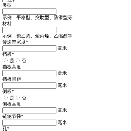
类型
示例：平格型、突肋型、防滑型等
材料
示例：聚乙烯、聚丙烯、乙缩醛等
传送带宽度
*
毫米
挡板
*
是
否
挡板高度
毫米
挡板间距
毫米
侧板
*
是
否
侧板高度
毫米
链轮节径
*
毫米
孔
*