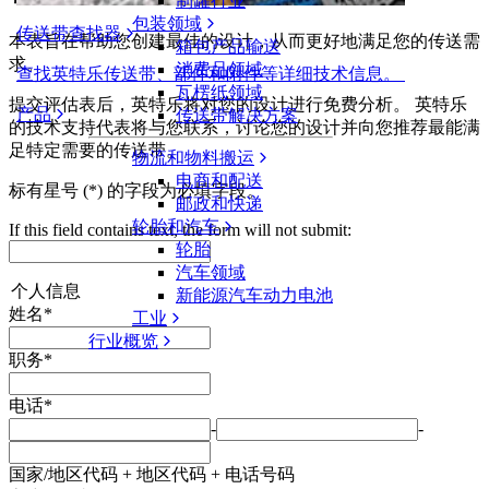
制罐行业
包装领域
传送带查找器
本表旨在帮助您创建最佳的设计，从而更好地满足您的传送需
箱包产品输送
求。
消费品领域
查找英特乐传送带、部件和附件等详细技术信息。
瓦楞纸领域
提交评估表后，英特乐将对您的设计进行免费分析。 英特乐
产品
传送带解决方案
的技术支持代表将与您联系，讨论您的设计并向您推荐最能满
足特定需要的传送带。
物流和物料搬运
电商和配送
标有星号 (*) 的字段为必填字段。
邮政和快递
轮胎和汽车
If this field contains text, the form will not submit:
轮胎
汽车领域
个人信息
新能源汽车动力电池
姓名
*
工业
行业概览
职务
*
电话
*
-
-
国家/地区代码 + 地区代码 + 电话号码