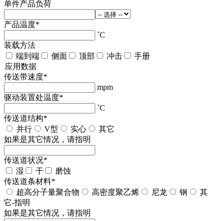
单件产品负荷
产品温度
*
˚C
装载方法
端到端
侧面
顶部
冲击
手册
应用数据
传送带速度
*
mpm
驱动装置处温度
*
˚C
传送道结构
*
并行
V型
实心
其它
如果是其它情况，请指明
传送道状况
*
湿
干
磨蚀
传送道条材料
*
超高分子量聚合物
高密度聚乙烯
尼龙
钢
其
它-指明
如果是其它情况，请指明