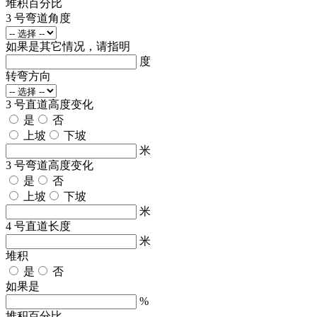
堆积百分比
3 号弯道角度
如果是其它情况，请指明
度
转弯方向
3 号直道高度变化
是
否
上坡
下坡
米
3 号弯道高度变化
是
否
上坡
下坡
米
4 号直道长度
米
堆积
是
否
如果是
%
堆积百分比