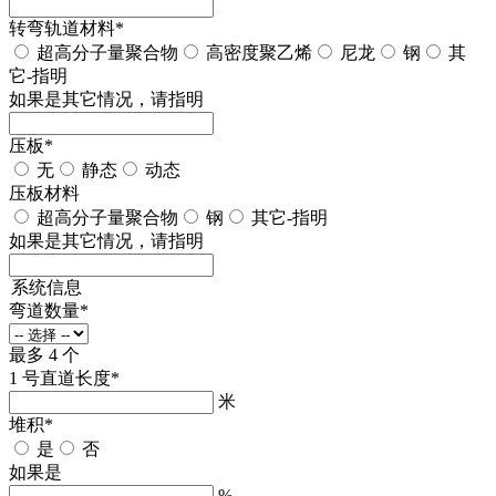
转弯轨道材料
*
超高分子量聚合物
高密度聚乙烯
尼龙
钢
其
它-指明
如果是其它情况，请指明
压板
*
无
静态
动态
压板材料
超高分子量聚合物
钢
其它-指明
如果是其它情况，请指明
系统信息
弯道数量
*
最多 4 个
1 号直道长度
*
米
堆积
*
是
否
如果是
%