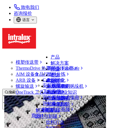
致电我们
咨询报价
语言
产品
模塑传送带
解决方案
ThermoDrive 热塑驱动传送带
英特乐 FoodSafe
行业
AIM 设备
食品行业
批料分拣
资源
CalcLab
ARB 设备
禽肉行业
布局优化
支持
安装说明
螺旋输送
鱼类和海鲜
从包装机到码垛机
联系我们
工程手册
OneTrack 工具与组件
果蔬行业
保证
专业知识
搜索
宣传册和技术指南
烘焙行业
政策声明
服务
打开菜单
评估表
休闲食品
常见问题
技术
螺旋输送
操作方法视频
解决方案
支持
乳制品
资源
饮料与制罐
产品
饮料行业
螺旋输送