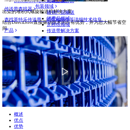
制罐行业
DirectDrive 堆积式螺旋输送机
包装领域
传送带查找器
出众的堆积式螺旋输送机解决方案
箱包产品输送
消费品领域
查找英特乐传送带、部件和附件等详细技术信息。
结合DirectDrive直接驱动技术的所有优势，并为您大幅节省空
瓦楞纸领域
间
产品
传送带解决方案
物流和物料搬运
电商和配送
邮政和快递
轮胎和汽车
轮胎
汽车领域
新能源汽车动力电池
工业
行业概览
概述
优点
优势