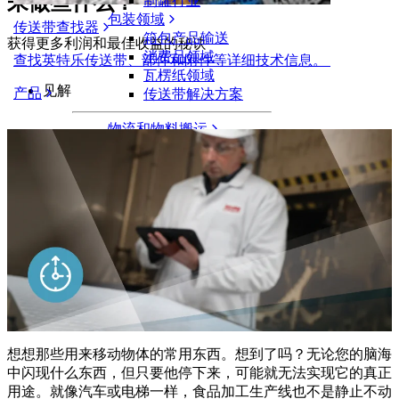
来做些什么？
制罐行业
包装领域
传送带查找器
箱包产品输送
获得更多利润和最佳收益的秘诀
消费品领域
查找英特乐传送带、部件和附件等详细技术信息。
瓦楞纸领域
见解
产品
传送带解决方案
物流和物料搬运
电商和配送
邮政和快递
轮胎和汽车
轮胎
汽车领域
新能源汽车动力电池
工业
行业概览
想想那些用来移动物体的常用东西。想到了吗？无论您的脑海
中闪现什么东西，但只要他停下来，可能就无法实现它的真正
用途。就像汽车或电梯一样，食品加工生产线也不是静止不动