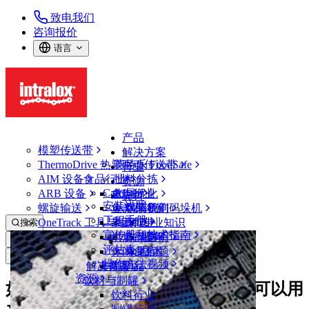
致电我们
咨询报价
语言
产品
模塑传送带
解决方案
ThermoDrive 热塑驱动传送带
英特乐 FoodSafe
行业
AIM 设备
食品行业
批料分拣
资源
CalcLab
ARB 设备
禽肉行业
布局优化
支持
安装说明
螺旋输送
鱼类和海鲜
从包装机到码垛机
联系我们
工程手册
OneTrack 工具与组件
果蔬行业
保证
专业知识
搜索
宣传册和技术指南
烘焙行业
政策声明
服务
打开菜单
评估表
休闲食品
常见问题
技术
新闻&媒体
操作方法视频
解决方案
支持
乳制品
资源
饮料与制罐
如果工厂的正常运行时间变长，您可以用
饮料行业