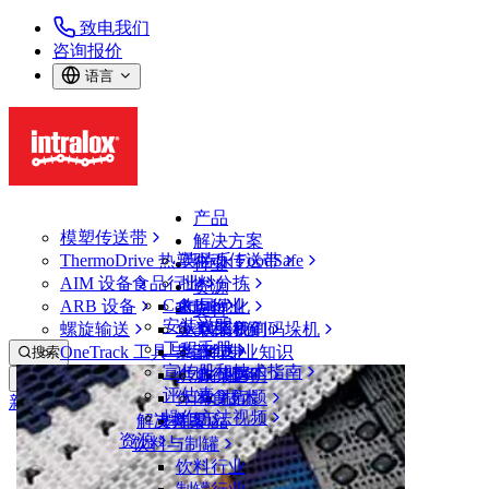
致电我们
咨询报价
语言
产品
模塑传送带
解决方案
ThermoDrive 热塑驱动传送带
英特乐 FoodSafe
行业
AIM 设备
食品行业
批料分拣
资源
CalcLab
ARB 设备
禽肉行业
布局优化
支持
安装说明
螺旋输送
鱼类和海鲜
从包装机到码垛机
联系我们
工程手册
OneTrack 工具与组件
果蔬行业
保证
专业知识
搜索
宣传册和技术指南
烘焙行业
政策声明
服务
打开菜单
评估表
休闲食品
常见问题
技术
新闻&媒体
操作方法视频
解决方案
支持
乳制品
资源
新闻与见解
饮料与制罐
案例研究
饮料行业
活动