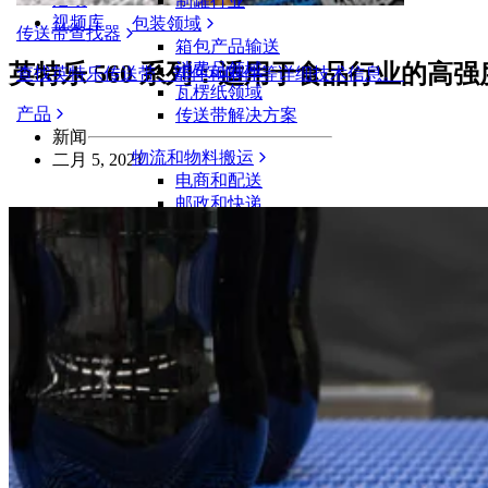
制罐行业
视频库
包装领域
传送带查找器
箱包产品输送
英特乐 560 系列：适用于食品行业的高
消费品领域
查找英特乐传送带、部件和附件等详细技术信息。
瓦楞纸领域
产品
传送带解决方案
新闻
物流和物料搬运
二月 5, 2021
电商和配送
邮政和快递
轮胎和汽车
轮胎
汽车领域
新能源汽车动力电池
工业
行业概览