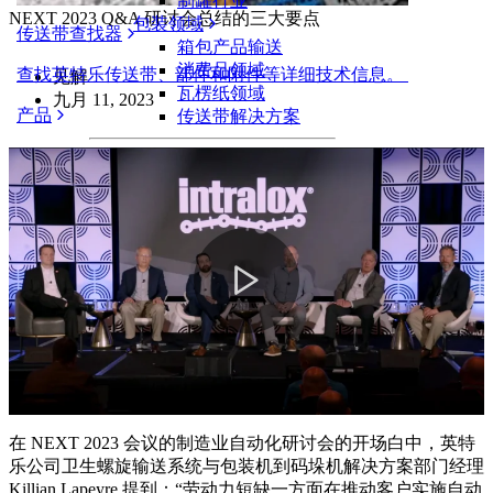
制罐行业
NEXT 2023 Q&A 研讨会总结的三大要点
包装领域
传送带查找器
箱包产品输送
消费品领域
查找英特乐传送带、部件和附件等详细技术信息。
见解
瓦楞纸领域
九月 11, 2023
产品
传送带解决方案
物流和物料搬运
电商和配送
邮政和快递
轮胎和汽车
轮胎
汽车领域
新能源汽车动力电池
Play
工业
行业概览
Video
在 NEXT 2023 会议的制造业自动化研讨会的开场白中，英特
乐公司卫生螺旋输送系统与包装机到码垛机解决方案部门经理
Killian Lapeyre 提到：“劳动力短缺一方面在推动客户实施自动