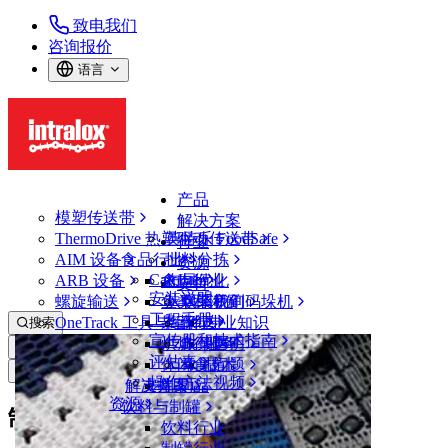
致电我们
咨询报价
语言
产品
模塑传送带
解决方案
ThermoDrive 热塑驱动传送带
英特乐 FoodSafe
行业
AIM 设备
食品行业
批料分拣
资源
CalcLab
ARB 设备
禽肉行业
布局优化
支持
安装说明
螺旋输送
鱼类和海鲜
从包装机到码垛机
联系我们
工程手册
OneTrack 工具与组件
果蔬行业
保证
专业知识
搜索
宣传册和技术指南
烘焙行业
政策声明
服务
打开菜单
评估表
休闲食品
常见问题
技术
新闻&媒体
操作方法视频
解决方案
支持
乳制品
资源
饮料与制罐
制造业实施自动化改造的有效策略
饮料行业