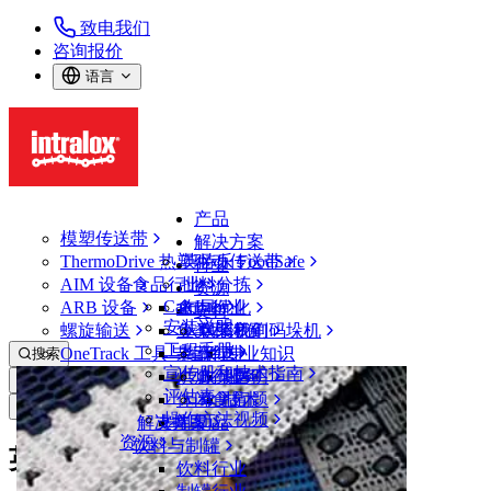
致电我们
咨询报价
语言
产品
模塑传送带
解决方案
ThermoDrive 热塑驱动传送带
英特乐 FoodSafe
行业
AIM 设备
食品行业
批料分拣
资源
CalcLab
ARB 设备
禽肉行业
布局优化
支持
安装说明
螺旋输送
鱼类和海鲜
从包装机到码垛机
联系我们
工程手册
OneTrack 工具与组件
果蔬行业
保证
专业知识
搜索
宣传册和技术指南
烘焙行业
政策声明
服务
打开菜单
评估表
休闲食品
常见问题
技术
新闻&媒体
操作方法视频
解决方案
支持
乳制品
资源
饮料与制罐
英特乐荣获 EcoVadis 铜牌认证
饮料行业