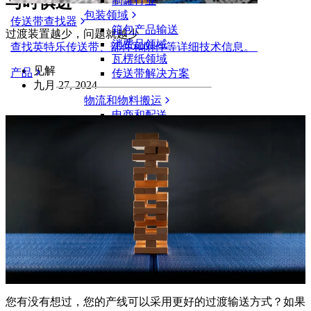
与时俱进
制罐行业
包装领域
传送带查找器
箱包产品输送
过渡装置越少，问题就越少
消费品领域
查找英特乐传送带、部件和附件等详细技术信息。
瓦楞纸领域
见解
产品
传送带解决方案
九月 27, 2024
物流和物料搬运
电商和配送
邮政和快递
轮胎和汽车
轮胎
汽车领域
新能源汽车动力电池
工业
行业概览
您有没有想过，您的产线可以采用更好的过渡输送方式？如果