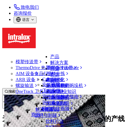
致电我们
咨询报价
语言
产品
模塑传送带
解决方案
ThermoDrive 热塑驱动传送带
英特乐 FoodSafe
行业
AIM 设备
食品行业
批料分拣
资源
CalcLab
ARB 设备
禽肉行业
布局优化
支持
安装说明
螺旋输送
鱼类和海鲜
从包装机到码垛机
联系我们
工程手册
OneTrack 工具与组件
果蔬行业
保证
专业知识
搜索
宣传册和技术指南
烘焙行业
政策声明
服务
打开菜单
评估表
休闲食品
常见问题
技术
新闻&媒体
操作方法视频
解决方案
支持
乳制品
资源
饮料与制罐
无需过渡板的紧凑过渡方案助力您的产线
饮料行业