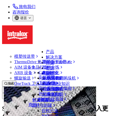
致电我们
咨询报价
语言
产品
模塑传送带
解决方案
ThermoDrive 热塑驱动传送带
英特乐 FoodSafe
行业
AIM 设备
食品行业
批料分拣
资源
CalcLab
ARB 设备
禽肉行业
布局优化
支持
安装说明
螺旋输送
鱼类和海鲜
从包装机到码垛机
联系我们
工程手册
OneTrack 工具与组件
果蔬行业
保证
专业知识
搜索
宣传册和技术指南
烘焙行业
政策声明
服务
打开菜单
评估表
休闲食品
常见问题
技术
新闻&媒体
操作方法视频
解决方案
支持
乳制品
资源
饮料与制罐
Schmidt Groupe为成品家具输送引入更
饮料行业