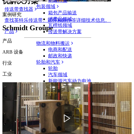
优解决方案
制罐行业
包装领域
传送带查找器
箱包产品输送
案例研究
消费品领域
查找英特乐传送带、部件和附件等详细技术信息。
瓦楞纸领域
Schmidt Groupe
产品
传送带解决方案
产品
物流和物料搬运
电商和配送
ARB 设备
邮政和快递
轮胎和汽车
行业
轮胎
工业
汽车领域
新能源汽车动力电池
工业
行业概览