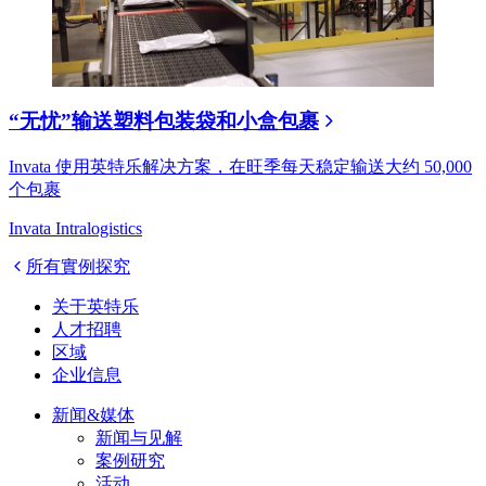
“无忧”输送塑料包装袋和小盒包裹
Invata 使用英特乐解决方案，在旺季每天稳定输送大约 50,000
个包裹
Invata Intralogistics
所有實例探究
关于英特乐
人才招聘
区域
企业信息
新闻&媒体
新闻与见解
案例研究
活动