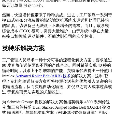
家具部门 每天处理350个左右的订单，现在业务量稳步增长，
每天订单量 可达450个。
然而，快速增长也带来了种种挑战。过去，工厂依靠一系列带
弹 出式链条分流装置的辊轮输送机系统来运送和处理已装箱
的家 具。该设备已无法跟上不断增长的需求。而且，该系统
综合成本 (TCO) 很高，需要大量维护；由于系统中存在大量
衔接点和机械 运动部件，不能达到公司的安全标准。
英特乐解决方案
工厂管理人员寻求一种十分可靠的流程化解决方案，要求通过
90 度直角传送使两条不同的产线合道。同时希望实现 40 秒的
循环时间，以跟上不断增加的产能。英特乐代表提出一种使用
Intralox
Activated Roller Belt (ARB) 技术
的解决方案，这种 获
得了专利的输送解决方案可将模塑传送带的优势引入复杂的包
装输送流程，从而实现自动化输送，并促成之前因成本过高或
过 于复杂而无法实现的关键改进。
为 Schmidt Groupe 提议的解决方案包括英特乐 4500 系列传送
带 和三台英特乐 Dual-Stacked Angled Roller Belt (DARB) 被动
式 输送机*。与其他类似方案（例如弹出式链条系统）相比，