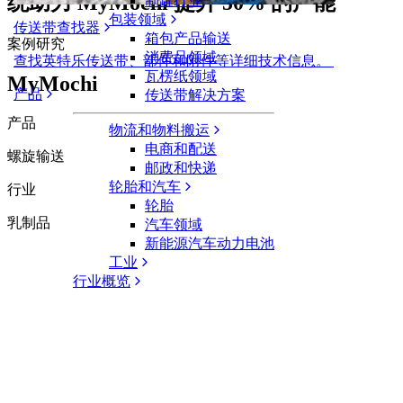
统助力 MyMochi 提升 50% 的产能
制罐行业
包装领域
传送带查找器
箱包产品输送
案例研究
消费品领域
查找英特乐传送带、部件和附件等详细技术信息。
瓦楞纸领域
MyMochi
产品
传送带解决方案
产品
物流和物料搬运
电商和配送
螺旋输送
邮政和快递
轮胎和汽车
行业
轮胎
乳制品
汽车领域
新能源汽车动力电池
工业
行业概览