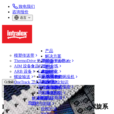
致电我们
咨询报价
语言
产品
模塑传送带
解决方案
ThermoDrive 热塑驱动传送带
英特乐 FoodSafe
行业
AIM 设备
食品行业
批料分拣
资源
CalcLab
ARB 设备
禽肉行业
布局优化
支持
安装说明
螺旋输送
鱼类和海鲜
从包装机到码垛机
联系我们
工程手册
OneTrack 工具与组件
果蔬行业
保证
专业知识
搜索
宣传册和技术指南
烘焙行业
政策声明
服务
打开菜单
评估表
休闲食品
常见问题
技术
新闻&媒体
操作方法视频
解决方案
支持
乳制品
资源
饮料与制罐
DirectDrive 直接驱动结构支撑式螺旋系
饮料行业