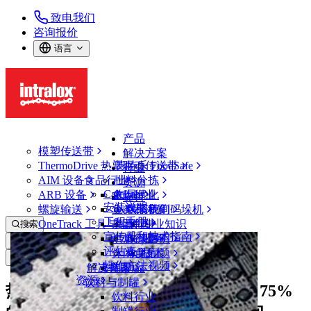
致电我们
咨询报价
语言
产品
模塑传送带
解决方案
ThermoDrive 热塑驱动传送带
英特乐 FoodSafe
行业
AIM 设备
食品行业
批料分拣
资源
CalcLab
ARB 设备
禽肉行业
布局优化
支持
安装说明
螺旋输送
鱼类和海鲜
从包装机到码垛机
联系我们
工程手册
OneTrack 工具与组件
果蔬行业
保证
专业知识
搜索
宣传册和技术指南
烘焙行业
政策声明
服务
打开菜单
评估表
休闲食品
常见问题
技术
新闻&媒体
操作方法视频
解决方案
支持
乳制品
资源
饮料与制罐
热塑驱动技术帮助零食制造商减少 75%
饮料行业