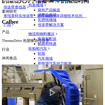
的清洁人力，缩短 50% 的清洁时间
制罐行业
包装领域
传送带查找器
箱包产品输送
案例研究
消费品领域
查找英特乐传送带、部件和附件等详细技术信息。
瓦楞纸领域
Calbee
产品
传送带解决方案
产品
物流和物料搬运
电商和配送
ThermoDrive 热塑驱动传送带
邮政和快递
轮胎和汽车
行业
轮胎
休闲食品
汽车领域
新能源汽车动力电池
工业
行业概览