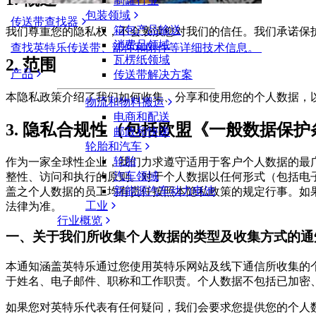
制罐行业
包装领域
传送带查找器
箱包产品输送
我们尊重您的隐私权，不会亵渎您对我们的信任。我们承诺保
消费品领域
查找英特乐传送带、部件和附件等详细技术信息。
瓦楞纸领域
2. 范围
产品
传送带解决方案
本隐私政策介绍了我们如何收集、分享和使用您的个人数据，
物流和物料搬运
电商和配送
3. 隐私合规性（包括欧盟《一般数据保护条
邮政和快递
轮胎和汽车
轮胎
作为一家全球性企业，我们力求遵守适用于客户个人数据的最广
汽车领域
整性、访问和执行的原则。对于个人数据以任何形式（包括电子
新能源汽车动力电池
盖之个人数据的员工均有责任按照本隐私政策的规定行事。如果
工业
法律为准。
行业概览
一、关于我们所收集个人数据的类型及收集方式的通
本通知涵盖英特乐通过您使用英特乐网站及线下通信所收集的
于姓名、电子邮件、职称和工作职责。个人数据不包括已加密
如果您对英特乐代表有任何疑问，我们会要求您提供您的个人