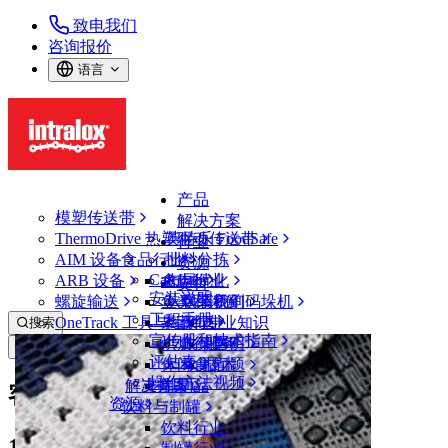
致电我们
咨询报价
语言
产品
模塑传送带
解决方案
ThermoDrive 热塑驱动传送带
英特乐 FoodSafe
行业
AIM 设备
食品行业
批料分拣
资源
CalcLab
ARB 设备
禽肉行业
布局优化
支持
安装说明
螺旋输送
鱼类和海鲜
从包装机到码垛机
联系我们
工程手册
OneTrack 工具与组件
果蔬行业
保证
专业知识
搜索
宣传册和技术指南
烘焙行业
政策声明
服务
打开菜单
评估表
休闲食品
常见问题
技术
操作方法视频
解决方案
支持
乳制品
客户隐私政策
资源
饮料与制罐
饮料行业
1. 概述