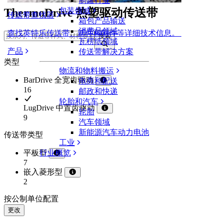
制罐行业
ThermoDrive 热塑驱动传送带
包装领域
传送带查找器
箱包产品输送
消费品领域
查找英特乐传送带、部件和附件等详细技术信息。
搜索
瓦楞纸领域
产品
传送带解决方案
类型
物流和物料搬运
BarDrive 全宽齿驱动
电商和配送
16
邮政和快递
轮胎和汽车
LugDrive 中置齿驱动
轮胎
9
汽车领域
新能源汽车动力电池
传送带类型
工业
平板型
行业概览
7
嵌入菱形型
2
按公制单位配置
更改