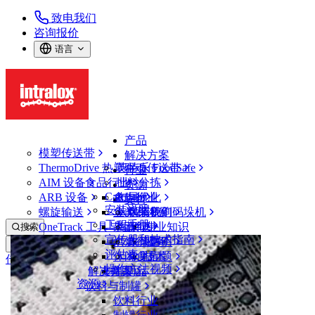
致电我们
咨询报价
语言
产品
模塑传送带
解决方案
ThermoDrive 热塑驱动传送带
英特乐 FoodSafe
行业
AIM 设备
食品行业
批料分拣
资源
CalcLab
ARB 设备
禽肉行业
布局优化
支持
安装说明
螺旋输送
鱼类和海鲜
从包装机到码垛机
联系我们
工程手册
OneTrack 工具与组件
果蔬行业
保证
专业知识
搜索
宣传册和技术指南
烘焙行业
政策声明
服务
打开菜单
评估表
休闲食品
常见问题
技术
传送带查找器
操作方法视频
解决方案
支持
乳制品
资源
传送带查找器
饮料与制罐
ThermoDrive 热塑驱动传送带
饮料行业