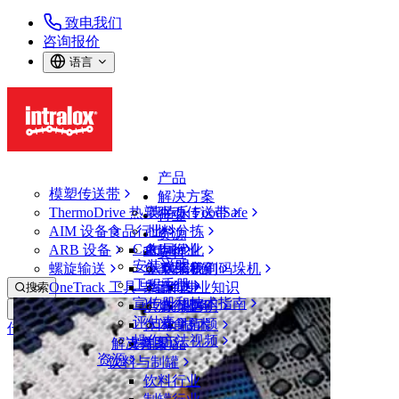
致电我们
咨询报价
语言
产品
模塑传送带
解决方案
ThermoDrive 热塑驱动传送带
英特乐 FoodSafe
行业
AIM 设备
食品行业
批料分拣
资源
CalcLab
ARB 设备
禽肉行业
布局优化
支持
安装说明
螺旋输送
鱼类和海鲜
从包装机到码垛机
联系我们
工程手册
OneTrack 工具与组件
果蔬行业
保证
专业知识
搜索
宣传册和技术指南
烘焙行业
政策声明
服务
打开菜单
评估表
休闲食品
常见问题
技术
传送带查找器
操作方法视频
解决方案
支持
乳制品
资源
传送带查找器
饮料与制罐
ThermoDrive 热塑驱动传送带
饮料行业