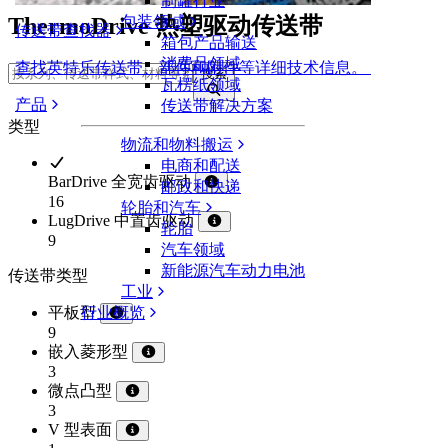
制罐行业
ThermoDrive 热塑驱动传送带
包装领域
传送带查找器
箱包产品输送
消费品领域
查找英特乐传送带、部件和附件等详细技术信息。
搜索
瓦楞纸领域
产品
传送带解决方案
类型
物流和物料搬运
电商和配送
BarDrive 全宽齿驱动
邮政和快递
16
轮胎和汽车
LugDrive 中置齿驱动
轮胎
9
汽车领域
新能源汽车动力电池
传送带类型
工业
平板型
行业概览
9
嵌入菱形型
3
微点凸型
3
V 型表面