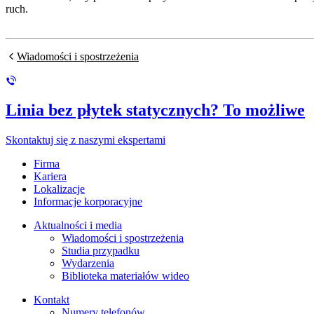
ruch.
Wiadomości i spostrzeżenia
Linia bez płytek statycznych? To możliwe
Skontaktuj się z naszymi ekspertami
Firma
Kariera
Lokalizacje
Informacje korporacyjne
Aktualności i media
Wiadomości i spostrzeżenia
Studia przypadku
Wydarzenia
Biblioteka materiałów wideo
Kontakt
Numery telefonów