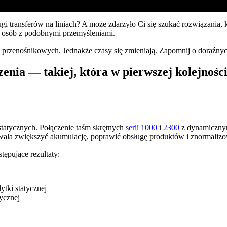
i transferów na liniach? A może zdarzyło Ci się szukać rozwiązania, kt
upy osób z podobnymi przemyśleniami.
ów przenośnikowych. Jednakże czasy się zmieniają. Zapomnij o doraźny
enia — takiej, która w pierwszej kolejnośc
k statycznych. Połączenie taśm skrętnych
serii 1000
i
2300
z dynamicznym
wala zwiększyć akumulację, poprawić obsługę produktów i znormalizo
tępujące rezultaty:
tki statycznej
ycznej