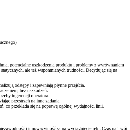
ucznego)
chnia, potencjalne uszkodzenia produktu i problemy z wyrównaniem
 statycznych, ale też wspomnianych trudności. Decydując się na
izują odstępy i zapewniają płynne przejścia.
znaczeniem, bez uszkodzeń.
zeby ingerencji operatora.
ając przestrzeń na inne zadania.
ń, co przekłada się na poprawę ogólnej wydajności linii.
, niezawodność i innowacyjność są na wyciągnięcie ręki. Czas na Twój