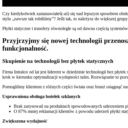
Czy kiedykolwiek zastanawiałeś(-aś) się nad lepszym sposobem obsług
stylu „zawsze tak robiliśmy”? Jeśli tak, to należysz do większej gr
Płytki statyczne i transfery równoległe są od dawna częścią system
Przyjrzyjmy się nowej technologii przenosz
funkcjonalność.
Skupienie na technologii bez płytek statycznych
Firma Intralox od lat jest liderem w dziedzinie technologii bez płyte
krok w kierunku optymalizacji wydajności taśm. Rozwiązanie to poz
Pomogliśmy klientom z różnych części świata oraz branż osiągnąć nas
Usprawniona obsługa butelek szklanych
Brak zarysowań na produktach spowodowanych uderzeniem pły
O 87% mniej reklamacji klientów z powodu uderzeń płytki stat
Zwiększona wydajność