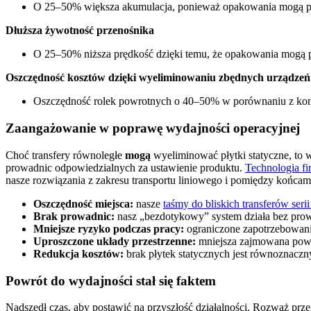
O 25–50% większa akumulacja, ponieważ opakowania mogą po
Dłuższa żywotność przenośnika
O 25–50% niższa prędkość dzięki temu, że opakowania mogą 
Oszczędność kosztów dzięki wyeliminowaniu zbędnych urządzeń
Oszczędność rolek powrotnych o 40–50% w porównaniu z ko
Zaangażowanie w poprawę wydajności operacyjnej
Choć transfery równoległe
mogą
wyeliminować płytki statyczne, to 
prowadnic odpowiedzialnych za ustawienie produktu.
Technologia fi
nasze rozwiązania z zakresu transportu liniowego i pomiędzy końca
Oszczędność miejsca:
nasze
taśmy do bliskich transferów seri
Brak prowadnic:
nasz „bezdotykowy” system działa bez prowa
Mniejsze ryzyko podczas pracy:
ograniczone zapotrzebowani
Uproszczone układy przestrzenne:
mniejsza zajmowana powie
Redukcja kosztów:
brak płytek statycznych jest równoznaczny
Powrót do wydajności stał się faktem
Nadszedł czas, aby postawić na przyszłość działalności. Rozważ prze