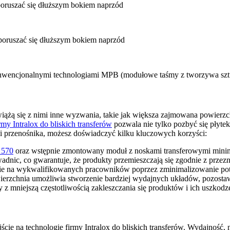
ruszać się dłuższym bokiem naprzód
poruszać się dłuższym bokiem naprzód
nwencjonalnymi technologiami MPB (modułowe taśmy z tworzywa szt
wiążą się z nimi inne wyzwania, takie jak większa zajmowana powierz
rmy Intralox do bliskich transferów
pozwala nie tylko pozbyć się płytek
mi przenośnika, możesz doświadczyć kilku kluczowych korzyści:
i 570
oraz wstępnie zmontowany moduł z noskami transferowymi minimal
dnic, co gwarantuje, że produkty przemieszczają się zgodnie z prze
e na wykwalifikowanych pracowników poprzez zminimalizowanie potr
rzchnia umożliwia stworzenie bardziej wydajnych układów, pozostawi
 z mniejszą częstotliwością zakleszczania się produktów i ich uszkodze
jście na technologię firmy Intralox do bliskich transferów. Wydajność