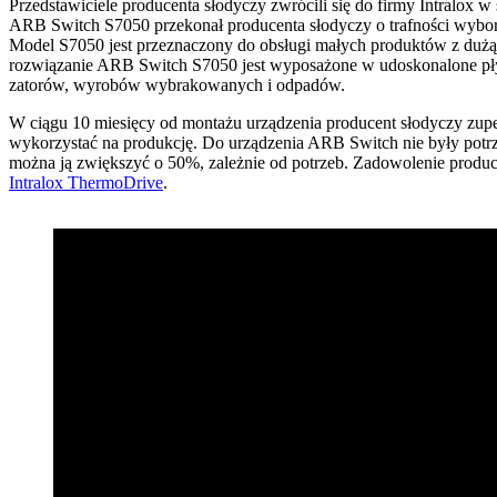
Przedstawiciele producenta słodyczy zwrócili się do firmy Intralox w
ARB Switch S7050 przekonał producenta słodyczy o trafności wyboru
Model S7050 jest przeznaczony do obsługi małych produktów z dużą 
rozwiązanie ARB Switch S7050 jest wyposażone w udoskonalone płytk
zatorów, wyrobów wybrakowanych i odpadów.
W ciągu 10 miesięcy od montażu urządzenia producent słodyczy zupe
wykorzystać na produkcję. Do urządzenia ARB Switch nie były potrz
można ją zwiększyć o 50%, zależnie od potrzeb. Zadowolenie produc
Intralox ThermoDrive
.