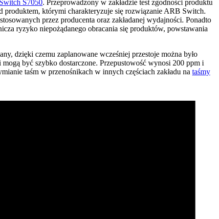
 Switch S7050
. Przeprowadzony w zakładzie test zgodności produktu
d produktem, którymi charakteryzuje się rozwiązanie ARB Switch.
 stosowanych przez producenta oraz zakładanej wydajności. Ponadto
nicza ryzyko niepożądanego obracania się produktów, powstawania
cany, dzięki czemu zaplanowane wcześniej przestoje można było
 i mogą być szybko dostarczone. Przepustowość wynosi 200 ppm i
wymianie taśm w przenośnikach w innych częściach zakładu na
taśmy