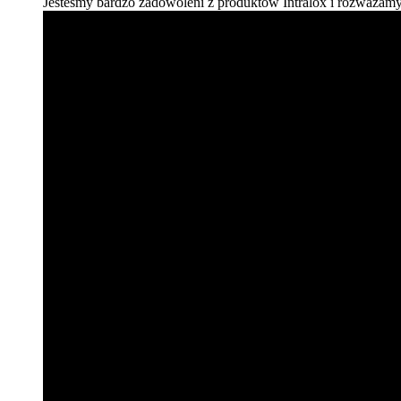
Jesteśmy bardzo zadowoleni z produktów Intralox i rozważam