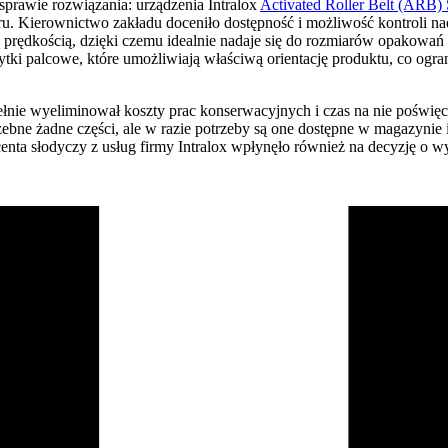
 sprawie rozwiązania: urządzenia Intralox
Activated Roller Belt (ARB)
. Kierownictwo zakładu doceniło dostępność i możliwość kontroli na
prędkością, dzięki czemu idealnie nadaje się do rozmiarów opakowań
i palcowe, które umożliwiają właściwą orientację produktu, co ogra
łnie wyeliminował koszty prac konserwacyjnych i czas na nie poświę
ebne żadne części, ale w razie potrzeby są one dostępne w magazynie
enta słodyczy z usług firmy Intralox wpłynęło również na decyzję o 