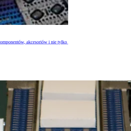
ukcji słodyczy
komponentów, akcesoriów i nie tylko