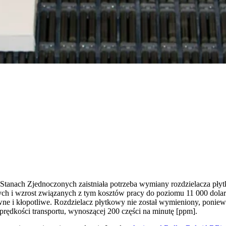
 Stanach Zjednoczonych zaistniała potrzeba wymiany rozdzielacza p
h i wzrost związanych z tym kosztów pracy do poziomu 11 000 dolaró
owne i kłopotliwe. Rozdzielacz płytkowy nie został wymieniony, ponie
 prędkości transportu, wynoszącej 200 części na minutę [ppm].