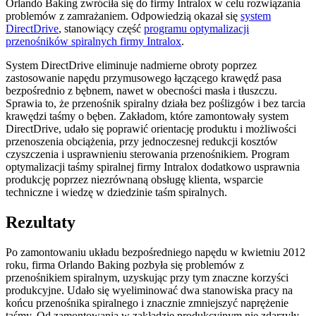
Orlando Baking zwróciła się do firmy Intralox w celu rozwiązania
problemów z zamrażaniem. Odpowiedzią okazał się
system
DirectDrive
, stanowiący część
programu optymalizacji
przenośników spiralnych firmy Intralox
.
System DirectDrive eliminuje nadmierne obroty poprzez
zastosowanie napędu przymusowego łączącego krawędź pasa
bezpośrednio z bębnem, nawet w obecności masła i tłuszczu.
Sprawia to, że przenośnik spiralny działa bez poślizgów i bez tarcia
krawędzi taśmy o bęben. Zakładom, które zamontowały system
DirectDrive, udało się poprawić orientację produktu i możliwości
przenoszenia obciążenia, przy jednoczesnej redukcji kosztów
czyszczenia i usprawnieniu sterowania przenośnikiem. Program
optymalizacji taśmy spiralnej firmy Intralox dodatkowo usprawnia
produkcję poprzez niezrównaną obsługę klienta, wsparcie
techniczne i wiedzę w dziedzinie taśm spiralnych.
Rezultaty
Po zamontowaniu układu bezpośredniego napędu w kwietniu 2012
roku, firma Orlando Baking pozbyła się problemów z
przenośnikiem spiralnym, uzyskując przy tym znaczne korzyści
produkcyjne. Udało się wyeliminować dwa stanowiska pracy na
końcu przenośnika spiralnego i znacznie zmniejszyć naprężenie
taśmy. Od zamontowania w zakładzie produkcyjnym nie zdarzyły