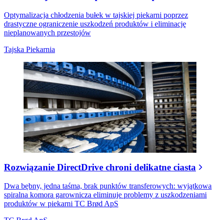
Optymalizacja chłodzenia bułek w tajskiej piekarni poprzez
drastyczne ograniczenie uszkodzeń produktów i eliminację
nieplanowanych przestojów
Tajska Piekarnia
Rozwiązanie DirectDrive chroni delikatne ciasta
Dwa bębny, jedna taśma, brak punktów transferowych: wyjątkowa
spiralna komora garownicza eliminuje problemy z uszkodzeniami
produktów w piekarni TC Brød ApS