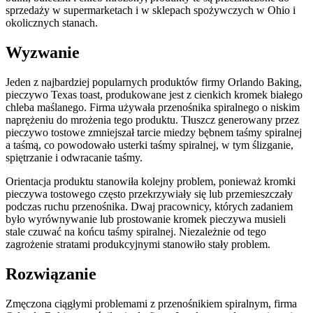
sprzedaży w supermarketach i w sklepach spożywczych w Ohio i
okolicznych stanach.
Wyzwanie
Jeden z najbardziej popularnych produktów firmy Orlando Baking,
pieczywo Texas toast, produkowane jest z cienkich kromek białego
chleba maślanego. Firma używała przenośnika spiralnego o niskim
naprężeniu do mrożenia tego produktu. Tłuszcz generowany przez
pieczywo tostowe zmniejszał tarcie miedzy bębnem taśmy spiralnej
a taśmą, co powodowało usterki taśmy spiralnej, w tym ślizganie,
spiętrzanie i odwracanie taśmy.
Orientacja produktu stanowiła kolejny problem, ponieważ kromki
pieczywa tostowego często przekrzywiały się lub przemieszczały
podczas ruchu przenośnika. Dwaj pracownicy, których zadaniem
było wyrównywanie lub prostowanie kromek pieczywa musieli
stale czuwać na końcu taśmy spiralnej. Niezależnie od tego
zagrożenie stratami produkcyjnymi stanowiło stały problem.
Rozwiązanie
Zmęczona ciągłymi problemami z przenośnikiem spiralnym, firma