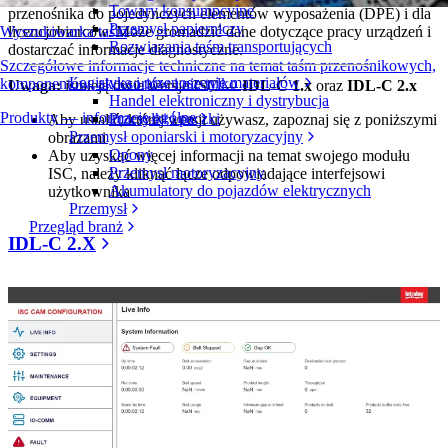
Towary konsumpcyjne
przenośnika do pojedynczych elementów wyposażenia (DPE) i dla
Przemysł papierniczy
licencjobiorców. Może gromadzić dane dotyczące pracy urządzeń i
Wyszukiwarka taśm
Rozwiązania taśm transportujących
dostarczać informacje diagnostyczne.
Szczegółowe informacje techniczne na temat taśm przenośnikowych,
Logistyka i przenoszenie materiałów
komponentów, akcesoriów i nie tylko
Uwaga:
istnieją dwie wersje ISC —
IDL-C 1.x
oraz
IDL-C 2.x
Handel elektroniczny i dystrybucja
Produkty — informacje ogólne
Przesyłki i paczki
Aby ustalić, której wersji używasz, zapoznaj się z poniższymi
Przemysł oponiarski i motoryzacyjny
obrazami
Opony
Aby uzyskać więcej informacji na temat swojego modułu
Przemysł motoryzacyjny
ISC, należy kliknąć łącze odpowiadające interfejsowi
Akumulatory do pojazdów elektrycznych
użytkownika
Przemysł
Przegląd branż
IDL-C 2.X