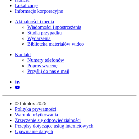
Lokalizacje
Informacje korporacyjne
Aktualności i media
Wiadomości i spostrzeżenia
Studia przypadku
Wydarzenia
Biblioteka materiałów wideo
Kontakt
Numery telefonów
Poproś wycenę
Przyślij do nas e-mail
©
Intralox
2026
Polityka prywatności
Warunki użytkowania
Zrzeczenie się odpowiedzialności
Przepisy dotyczące usług internetowych
Ujawnianie danych