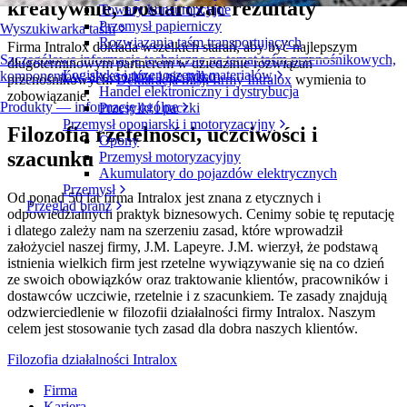
kreatywnie, Dostarczać rezultaty
Towary konsumpcyjne
Przemysł papierniczy
Wyszukiwarka taśm
Rozwiązania taśm transportujących
Firma Intralox dokłada wszelkich starań, aby być najlepszym
Szczegółowe informacje techniczne na temat taśm przenośnikowych,
długoterminowym partnerem w dziedzinie rozwiązań
Logistyka i przenoszenie materiałów
komponentów, akcesoriów i nie tylko
przenośnikowych.
Deklaracja misji firmy Intralox
wymienia to
Handel elektroniczny i dystrybucja
zobowiązanie.
Produkty — informacje ogólne
Przesyłki i paczki
Przemysł oponiarski i motoryzacyjny
Filozofia rzetelności, uczciwości i
Opony
szacunku
Przemysł motoryzacyjny
Akumulatory do pojazdów elektrycznych
Przemysł
Od ponad 50 lat firma Intralox jest znana z etycznych i
Przegląd branż
odpowiedzialnych praktyk biznesowych. Cenimy sobie tę reputację
i dlatego zależy nam na szerzeniu zasad, które wprowadził
założyciel naszej firmy, J.M. Lapeyre. J.M. wierzył, że podstawą
istnienia wielkich firm jest rzetelne wywiązywanie się na co dzień
ze swoich obowiązków oraz traktowanie klientów, pracowników i
dostawców uczciwie, rzetelnie i z szacunkiem. Te zasady znajdują
odzwierciedlenie w filozofii działalności firmy Intralox. Naszym
celem jest stosowanie tych zasad dla dobra naszych klientów.
Filozofia działalności Intralox
Firma
Kariera