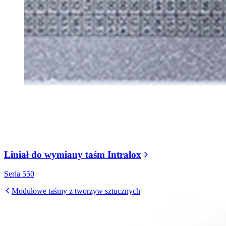
Liniał do wymiany taśm Intralox
Seria 550
Modułowe taśmy z tworzyw sztucznych