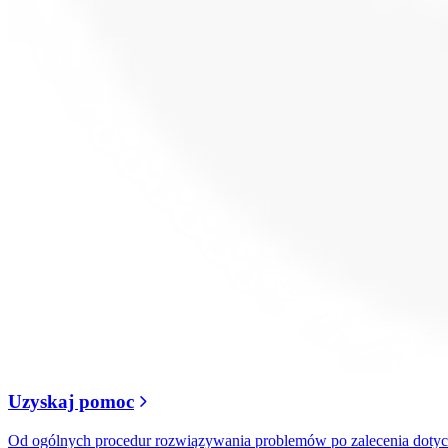
Uzyskaj pomoc
Od ogólnych procedur rozwiązywania problemów po zalecenia doty