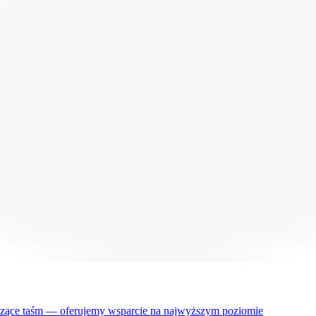
czące taśm — oferujemy wsparcie na najwyższym poziomie