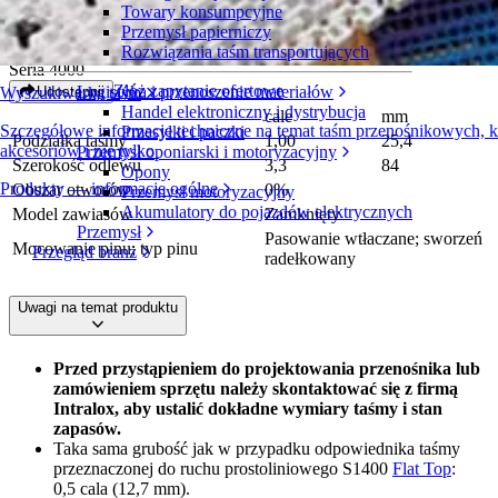
Towary konsumpcyjne
S4014 Flat Top
Przemysł papierniczy
Rozwiązania taśm transportujących
Seria 4000
Złóż zapytanie ofertowe
Logistyka i przenoszenie materiałów
Udostępnij
Wyszukiwarka taśm
Handel elektroniczny i dystrybucja
cale
mm
Szczegółowe informacje techniczne na temat taśm przenośnikowych,
Przesyłki i paczki
Podziałka taśmy
1,00
25,4
akcesoriów i nie tylko
Przemysł oponiarski i motoryzacyjny
Szerokość odlewu
3,3
84
Opony
Produkty — informacje ogólne
Obszar otworów
0%
Przemysł motoryzacyjny
Akumulatory do pojazdów elektrycznych
Model zawiasów
Zamknięty
Przemysł
Pasowanie wtłaczane; sworzeń
Mocowanie pinu; typ pinu
Przegląd branż
radełkowany
Uwagi na temat produktu
Przed przystąpieniem do projektowania przenośnika lub
zamówieniem sprzętu należy skontaktować się z firmą
Intralox, aby ustalić dokładne wymiary taśmy i stan
zapasów.
Taka sama grubość jak w przypadku odpowiednika taśmy
przeznaczonej do ruchu prostoliniowego S1400
Flat Top
:
0,5 cala (12,7 mm).