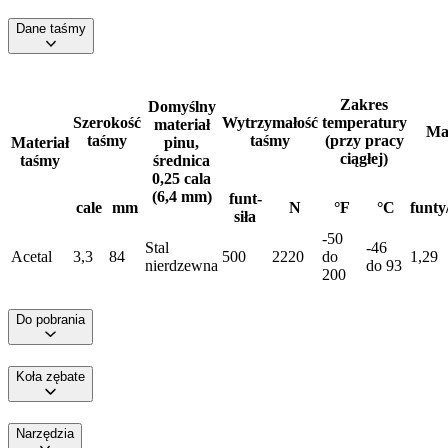
Dane taśmy
Zakres
Domyślny
Szerokość
Wytrzymałość
temperatury
materiał
Ma
taśmy
taśmy
(przy pracy
Materiał
pinu,
ciągłej)
taśmy
średnica
0,25 cala
(6,4 mm)
funt-
cale
mm
N
°F
°C
funty
siła
-50
Stal
-46
Acetal
3,3
84
500
2220
do
1,29
nierdzewna
do 93
200
Do pobrania
Koła zębate
Narzędzia