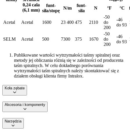
0,24 cala
funt-
funt-
N/m
N
°F
°C
(6,1 mm)
siła/stopę
siła
-50
-46
Acetal
Acetal
1600
23 400
475
2110
do
do 93
200
-50
-46
SELM
Acetal
500
7300
375
1670
do
do 93
200
Publikowane wartości wytrzymałości taśmy spiralnej oraz
metody jej obliczania różnią się w zależności od producenta
taśm spiralnych. W celu dokładnego porównania
wytrzymałości taśm spiralnych należy skontaktować się z
działem obsługi klienta firmy Intralox.
Koła zębate
Akcesoria i komponenty
Narzędzia