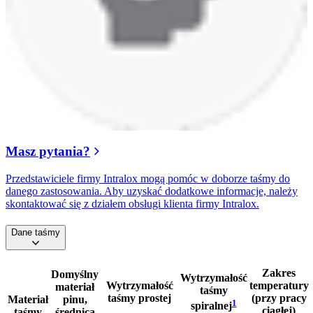
Masz pytania?
Przedstawiciele firmy Intralox mogą pomóc w doborze taśmy do
danego zastosowania. Aby uzyskać dodatkowe informacje, należy
skontaktować się z działem obsługi klienta firmy Intralox.
Dane taśmy
Zakres
Domyślny
Wytrzymałość
Wytrzymałość
temperatury
materiał
taśmy
taśmy prostej
(przy pracy
Materiał
pinu,
1
spiralnej
ciągłej)
taśmy
średnica