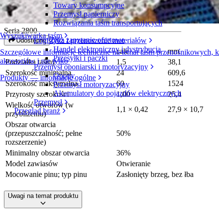
Towary konsumpcyjne
Spiral GTech 1.6
Przemysł papierniczy
Rozwiązania taśm transportujących
Seria 2800
Wyszukiwarka taśm
Złóż zapytanie ofertowe
Logistyka i przenoszenie materiałów
Udostępnij
Handel elektroniczny i dystrybucja
cale
mm
Szczegółowe informacje techniczne na temat taśm przenośnikowych,
Przesyłki i paczki
akcesoriów i nie tylko
Podziałka taśmy
1,5
38,1
Przemysł oponiarski i motoryzacyjny
Szerokość minimalna
24
609,6
Opony
Produkty — informacje ogólne
Szerokość maksymalna
60
1524
Przemysł motoryzacyjny
Akumulatory do pojazdów elektrycznych
Przyrosty szerokości
1,00
25,4
Przemysł
Wielkość otworów (w
1,1 × 0,42
27,9 × 10,7
Przegląd branż
przybliżeniu)
Obszar otwarcia
(przepuszczalność; pełne
50%
rozszerzenie)
Minimalny obszar otwarcia
36%
Model zawiasów
Otwieranie
Mocowanie pinu; typ pinu
Zasłonięty brzeg, bez łba
Uwagi na temat produktu