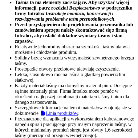
Taśma ta ma elementy zaciskające. Aby uzyskać więcej
informacji, patrz rozdział
Bezpieczeństwo
w podręczniku
firmy Intralox
Instrukcje montażu, konserwacji i
rozwiązywania problemów taśm przenośnikowych
.
Przed przystąpieniem do projektowania przenośnika lub
zamówieniem sprzętu należy skontaktować się z firmą
Intralox, aby ustalić dokładne wymiary taśmy i stan
zapasów.
Relatywnie jednorodny obszar na szerokości taśmy ułatwia
mrożenie i chłodzenie produktu.
Solidny brzeg wzmacnia wytrzymałość zewnętrznego brzegu
taśmy.
Prostopadłe otwory przelotowe ułatwiają czyszczenie.
Lekka, stosunkowo mocna taśma o gładkiej powierzchni
siatkowej.
Każdy materiał taśmy ma domyślny materiał pinu. Dostępne
są inne materiały pinu. Firma Intralox może pomóc w
określeniu najlepszej kombinacji materiału taśmy i pinu dla
danego zastosowania.
Szczegółowe informacje na temat materiałów znajdują się w
dokumencie
Linia produktów
.
Przeznaczone dla aplikacji z wykorzystaniem kabestanowego
napędu spirali pracującego przy małym naprężeniu taśmy, w
których minimalny promień skrętu jest równy 1,6 szerokości
taśmy (mierząc od brzegu wewnętrznego).