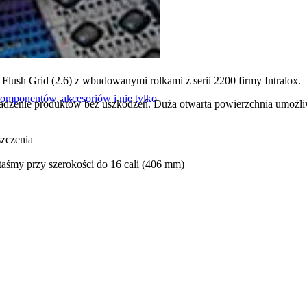
olkami
lush Grid (2.6) z wbudowanymi rolkami z serii 2200 firmy Intralox.
komponentów, akcesoriów i nie tylko
omadzenie produktów bez uszkodzeń. Duża otwarta powierzchnia umożl
zczenia
 taśmy przy szerokości do 16 cali (406 mm)