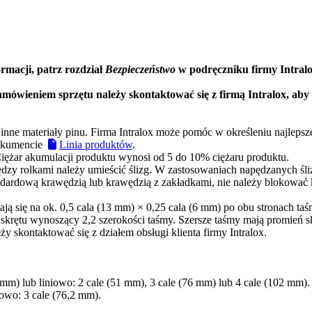
rmacji, patrz rozdział
Bezpieczeństwo
w podręczniku firmy Intral
mówieniem sprzętu należy skontaktować się z firmą Intralox, aby 
nne materiały pinu. Firma Intralox może pomóc w określeniu najlepsze
dokumencie
Linia produktów
.
ężar akumulacji produktu wynosi od 5 do 10% ciężaru produktu.
ędzy rolkami należy umieścić ślizg. W zastosowaniach napędzanych śl
tandardową krawędzią lub krawędzią z zakładkami, nie należy blokować
ą się na ok. 0,5 cala (13 mm) × 0,25 cala (6 mm) po obu stronach taś
 skrętu wynoszący 2,2 szerokości taśmy. Szersze taśmy mają promień s
 skontaktować się z działem obsługi klienta firmy Intralox.
mm) lub liniowo: 2 cale (51 mm), 3 cale (76 mm) lub 4 cale (102 mm).
iowo: 3 cale (76,2 mm).