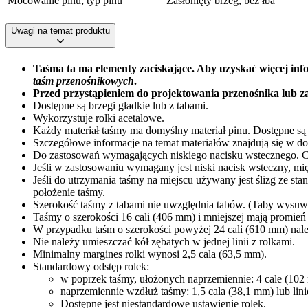
Mocowanie pinu; typ pinu
Zasłonięty brzeg, bez łba
Uwagi na temat produktu
Taśma ta ma elementy zaciskające. Aby uzyskać więcej info
taśm przenośnikowych
.
Przed przystąpieniem do projektowania przenośnika lub za
Dostępne są brzegi gładkie lub z tabami.
Wykorzystuje rolki acetalowe.
Każdy materiał taśmy ma domyślny materiał pinu. Dostępne są i
Szczegółowe informacje na temat materiałów znajdują się w 
Do zastosowań wymagających niskiego nacisku wstecznego. Ci
Jeśli w zastosowaniu wymagany jest niski nacisk wsteczny, mi
Jeśli do utrzymania taśmy na miejscu używany jest ślizg ze s
położenie taśmy.
Szerokość taśmy z tabami nie uwzględnia tabów. (Taby wysuwaj
Taśmy o szerokości 16 cali (406 mm) i mniejszej mają promień
W przypadku taśm o szerokości powyżej 24 cali (610 mm) należy
Nie należy umieszczać kół zębatych w jednej linii z rolkami.
Minimalny margines rolki wynosi 2,5 cala (63,5 mm).
Standardowy odstęp rolek:
w poprzek taśmy, ułożonych naprzemiennie: 4 cale (102 
naprzemiennie wzdłuż taśmy: 1,5 cala (38,1 mm) lub lin
Dostępne jest niestandardowe ustawienie rolek.