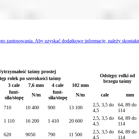
o zastosowania. Aby uzyskać dodatkowe informacje, należy skontaktowa
ytrzymałość taśmy prostej
Odstępy rolki od
ęp rolek po szerokości taśmy
brzegu taśmy
3 cale
7,6 mm
4 cale
102 mm
funt-
funt-
N/m
N/m
cale
mm
siła/stopę
siła/stopę
2,5, 3,5 do
64, 89 do
710
10 400
900
13 100
4,5
114
2,5, 3,5 do
64, 89 do
1 110
16 200
1 410
20 600
4,5
114
2,5, 3,5 do
64, 89 do
620
9050
790
11 500
4,5
114