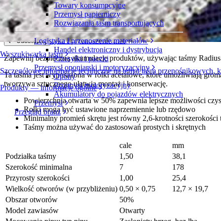
Towary konsumpcyjne
Radius Flush Grid (2.6) z wbudowanymi r
Przemysł papierniczy
Rozwiązania taśm transportujących
Seria 2200
Złóż zapytanie ofertowe
Logistyka i przenoszenie materiałów
Udostępnij
Handel elektroniczny i dystrybucja
Wyszukiwarka taśm
Zapewnij bezpieczną akumulację produktów, używając taśmy Radius F
Przesyłki i paczki
Przemysł oponiarski i motoryzacyjny
Szczegółowe informacje techniczne na temat taśm przenośnikowych, 
Ta taśma jest wyposażona w rolki acetalowe, które umożliwiają gr
Opony
tworzywa sztucznego ułatwia montaż i konserwację.
Przemysł motoryzacyjny
Produkty — informacje ogólne
Akumulatory do pojazdów elektrycznych
Powierzchnia otwarta w 50% zapewnia lepsze możliwości czys
Przemysł
Rolki mogą być ustawione naprzemiennie lub rzędowo
Przegląd branż
Minimalny promień skrętu jest równy 2,6-krotności szerokości
Taśmy można używać do zastosowań prostych i skrętnych
cale
mm
Podziałka taśmy
1,50
38,1
Szerokość minimalna
7
178
Przyrosty szerokości
1,00
25,4
Wielkość otworów (w przybliżeniu)
0,50 × 0,75
12,7 × 19,7
Obszar otworów
50%
Model zawiasów
Otwarty