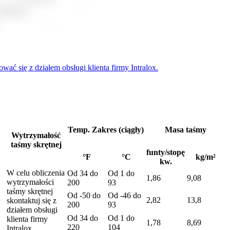
ć się z działem obsługi klienta firmy Intralox.
Temp. Zakres (ciągły)
Masa taśmy
Wytrzymałość
taśmy skrętnej
funty/stopę
°F
°C
kg/m²
kw.
W celu obliczenia
Od 34 do
Od 1 do
1,86
9,08
wytrzymałości
200
93
taśmy skrętnej
Od -50 do
Od -46 do
2,82
13,8
skontaktuj się z
200
93
działem obsługi
Od 34 do
Od 1 do
klienta firmy
1,78
8,69
220
104
Intralox.