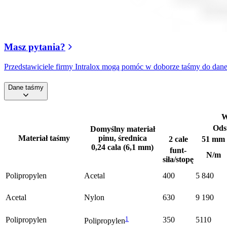
Masz pytania?
Przedstawiciele firmy Intralox mogą pomóc w doborze taśmy do daneg
Dane taśmy
W
Odst
Domyślny materiał
Materiał taśmy
pinu, średnica
2 cale
51 mm
0,24 cala (6,1 mm)
funt-
N/m
siła/stopę
Polipropylen
Acetal
400
5 840
Acetal
Nylon
630
9 190
1
Polipropylen
350
5110
Polipropylen