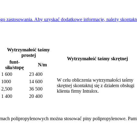
o zastosowania. Aby uzyskać dodatkowe informacje, należy skontaktowa
Wytrzymałość taśmy
prostej
Wytrzymałość taśmy skrętnej
funt-
N/m
siła/stopę
1 600
23 400
W celu obliczenia wytrzymałości taśmy
1000
14 600
skrętnej skontaktuj się z działem obsługi
2,500
36 500
klienta firmy Intralox.
1 400
20 400
mach polipropylenowych można stosować piny polipropylenowe. Pamię