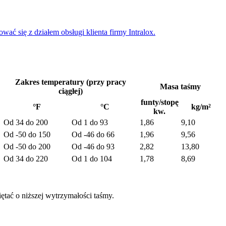
ć się z działem obsługi klienta firmy Intralox.
Zakres temperatury (przy pracy
Masa taśmy
ciągłej)
funty/stopę
°F
°C
kg/m²
kw.
Od 34 do 200
Od 1 do 93
1,86
9,10
Od -50 do 150
Od -46 do 66
1,96
9,56
Od -50 do 200
Od -46 do 93
2,82
13,80
Od 34 do 220
Od 1 do 104
1,78
8,69
tać o niższej wytrzymałości taśmy.