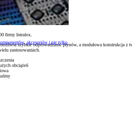
0 firmy Intralox.
komponentów, akcesoriów i nie tylko
możliwia szybkie odprowadzanie płynów, a modułowa konstrukcja z t
wielu zastosowaniach.
zczenia
dużych obciążeń
alowa
 taśmy