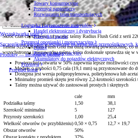
Towary konsumpcyjne
Radius Flush Grid
Przemysł papierniczy
Rozwiązania taśm transportujących
Seria 2200
Złóż zapytanie ofertowe
Logistyka i przenoszenie materiałów
Udostępnij
Handel elektroniczny i dystrybucja
Wyszukiwarka taśm
Skróć czas czyszczenia, używając taśmy Radius Flush Grid z serii 220
Przesyłki i paczki
Przemysł oponiarski i motoryzacyjny
Szczegółowe informacje techniczne na temat taśm przenośnikowych, 
Taśma S2200 Radius Flush Grid ma dużą otwartą powierzchnię, co u
Opony
wszechstronna i niezawodna taśma, która doskonale sprawdza się w 
Przemysł motoryzacyjny
Produkty — informacje ogólne
Akumulatory do pojazdów elektrycznych
Powierzchnia otwarta w 50% zapewnia lepsze możliwości czys
Przemysł
Moduły o grubości 0,75 cala (19,1 mm) są przystosowane do 
Przegląd branż
Dostępna jest wersja polipropylenowa, polietylenowa lub acet
Minimalny promień skrętu jest równy 2,2-krotności szerokości
Taśmy można używać do zastosowań prostych i skrętnych
cale
mm
Podziałka taśmy
1,50
38,1
Szerokość minimalna
5
127
Przyrosty szerokości
1,00
25,4
Wielkość otworów (w przybliżeniu)
0,50 × 0,75
12,7 × 19,7
Obszar otworów
50%
Obszar kontaktu z produktem
37%