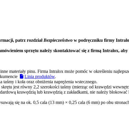
rmacji, patrz rozdział
Bezpieczeństwo
w podręczniku firmy Intral
mówieniem sprzętu należy skontaktować się z firmą Intralox, aby 
nne materiały pinu. Firma Intralox może pomóc w określeniu najlepsze
dokumencie
Linia produktów
.
 taśmy i koła oraz obniżenia naprężenia wstecznego.
skrętu jest równy 2,2 szerokości taśmy (mierząc od krawędzi wewnętrz
tandardową krawędzią lub krawędzią z zakładkami, nie należy blokować
wają się na ok. 0,5 cala (13 mm) × 0,25 cala (6 mm) po obu stronach