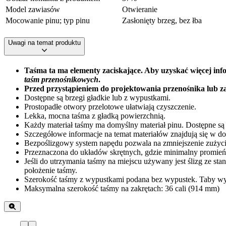
Model zawiasów
Otwieranie
Mocowanie pinu; typ pinu
Zasłonięty brzeg, bez łba
Uwagi na temat produktu
Taśma ta ma elementy zaciskające. Aby uzyskać więcej info
taśm przenośnikowych
.
Przed przystąpieniem do projektowania przenośnika lub za
Dostępne są brzegi gładkie lub z wypustkami.
Prostopadłe otwory przelotowe ułatwiają czyszczenie.
Lekka, mocna taśma z gładką powierzchnią.
Każdy materiał taśmy ma domyślny materiał pinu. Dostępne są i
Szczegółowe informacje na temat materiałów znajdują się w 
Bezpoślizgowy system napędu pozwala na zmniejszenie zużycia
Przeznaczona do układów skrętnych, gdzie minimalny promień 
Jeśli do utrzymania taśmy na miejscu używany jest ślizg ze s
położenie taśmy.
Szerokość taśmy z wypustkami podana bez wypustek. Taby wysu
Maksymalna szerokość taśmy na zakrętach: 36 cali (914 mm)