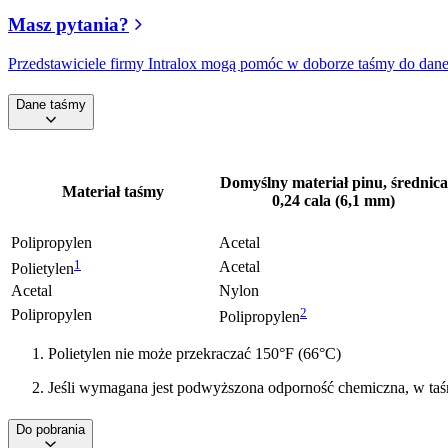
Masz pytania?
Przedstawiciele firmy Intralox mogą pomóc w doborze taśmy do daneg
Dane taśmy
Domyślny materiał pinu, średnica
Materiał taśmy
0,24 cala (6,1 mm)
Polipropylen
Acetal
1
Acetal
Polietylen
Acetal
Nylon
2
Polipropylen
Polipropylen
Polietylen nie może przekraczać 150°F (66°C)
Jeśli wymagana jest podwyższona odporność chemiczna, w taś
Do pobrania