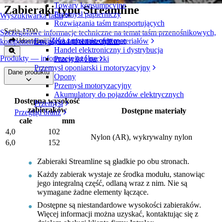
Towary konsumpcyjne
Zabieraki typu Streamline
Przemysł papierniczy
Wyszukiwarka taśm
Rozwiązania taśm transportujących
Seria 1700
Szczegółowe informacje techniczne na temat taśm przenośnikowych,
Złóż zapytanie ofertowe
Logistyka i przenoszenie materiałów
Udostępnij
komponentów, akcesoriów i nie tylko
Handel elektroniczny i dystrybucja
Produkty — informacje ogólne
Przesyłki i paczki
Przemysł oponiarski i motoryzacyjny
Dane produktu
Opony
Przemysł motoryzacyjny
Akumulatory do pojazdów elektrycznych
Dostępna wysokość
Przemysł
zabieraków
Dostępne materiały
Przegląd branż
cale
mm
4,0
102
Nylon (AR), wykrywalny nylon
6,0
152
Zabieraki Streamline są gładkie po obu stronach.
Każdy zabierak wystaje ze środka modułu, stanowiąc
jego integralną część, odlaną wraz z nim. Nie są
wymagane żadne elementy łączące.
Dostępne są niestandardowe wysokości zabieraków.
Więcej informacji można uzyskać, kontaktując się z