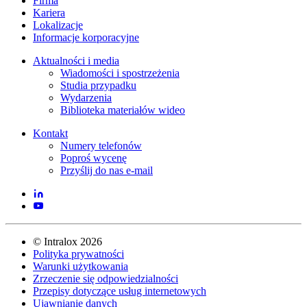
Firma
Kariera
Lokalizacje
Informacje korporacyjne
Aktualności i media
Wiadomości i spostrzeżenia
Studia przypadku
Wydarzenia
Biblioteka materiałów wideo
Kontakt
Numery telefonów
Poproś wycenę
Przyślij do nas e-mail
©
Intralox
2026
Polityka prywatności
Warunki użytkowania
Zrzeczenie się odpowiedzialności
Przepisy dotyczące usług internetowych
Ujawnianie danych