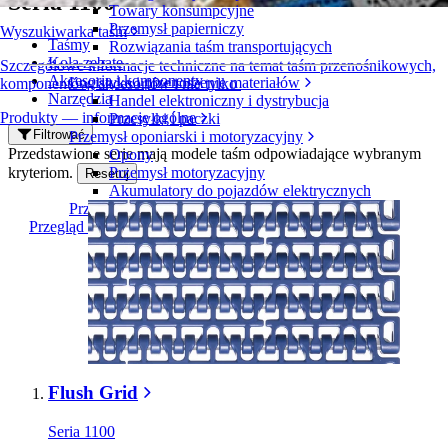
Seria 1100
Towary konsumpcyjne
Przemysł papierniczy
Wyszukiwarka taśm
Taśmy
Rozwiązania taśm transportujących
Koła zębate
Szczegółowe informacje techniczne na temat taśm przenośnikowych,
Akcesoria i komponenty
Logistyka i przenoszenie materiałów
komponentów, akcesoriów i nie tylko
Narzędzia
Handel elektroniczny i dystrybucja
Produkty — informacje ogólne
Przesyłki i paczki
Filtrować
Przemysł oponiarski i motoryzacyjny
Przedstawione serie mają modele taśm odpowiadające wybranym
Opony
kryteriom.
Przemysł motoryzacyjny
Resetuj
Akumulatory do pojazdów elektrycznych
Przemysł
Przegląd branż
Flush Grid
Seria 1100