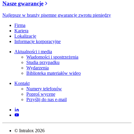
Nasze gwarancje
Najlepsze w branży pisemne gwarancje zwrotu pieniędzy
Firma
Kariera
Lokalizacje
Informacje korporacyjne
Aktualności i media
Wiadomości i spostrzeżenia
Studia przypadku
Wydarzenia
Biblioteka materiałów wideo
Kontakt
Numery telefonów
Poproś wycenę
Przyślij do nas e-mail
©
Intralox
2026