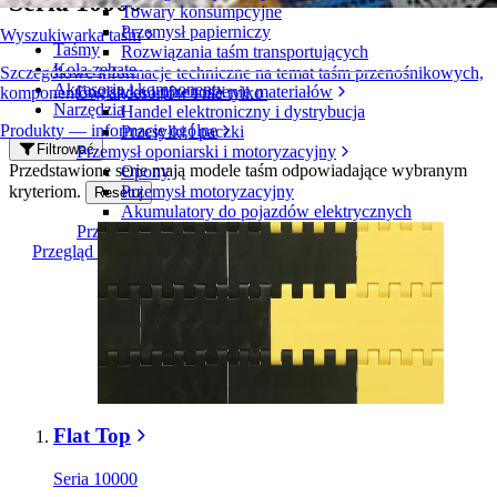
Seria 10000
Towary konsumpcyjne
Przemysł papierniczy
Wyszukiwarka taśm
Taśmy
Rozwiązania taśm transportujących
Koła zębate
Szczegółowe informacje techniczne na temat taśm przenośnikowych,
Akcesoria i komponenty
Logistyka i przenoszenie materiałów
komponentów, akcesoriów i nie tylko
Narzędzia
Handel elektroniczny i dystrybucja
Produkty — informacje ogólne
Przesyłki i paczki
Filtrować
Przemysł oponiarski i motoryzacyjny
Przedstawione serie mają modele taśm odpowiadające wybranym
Opony
kryteriom.
Przemysł motoryzacyjny
Resetuj
Akumulatory do pojazdów elektrycznych
Przemysł
Przegląd branż
Flat Top
Seria 10000