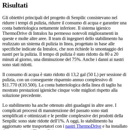
Risultati
Gli obiettivi principali del progetto di Senpilic consistevano nel
ridurre i tempi di pulizia, ridurre il consumo di acqua e garantire una
conta batteriologica nettamente inferiore. Il sistema igienico
ThermoDrive di Intralox ha permesso notevoli miglioramenti in
queste e molte altre aree. Il team di ingegneri dello stabilimento ha
realizzato un sistema di pulizia in linea, progettato in base alle
specifiche indicate da Intralox, che non richiede lo smontaggio dei
nastri per la pulizia. Il tempo di pulizia è stato ridotto da 80 a 20
minuti al giorno, una diminuzione del 75%. Anche i danni ai nastri
sono stati ridotti.
Il consumo di acqua è stato ridotto di 13,2 gal (50 L) per sessione di
pulizia, con un conseguente risparmio annuo complessivo di
$11.770 (€10.500). La conta batteriologica della linea di taglio ha
mostrato prestazioni igieniche cinque volte migliori rispetto alla
soluzione precedente.
Lo stabilimento ha anche ottenuto altri guadagni in altre aree. I
complicati processi di manutenzione del passato sono stati
semplificati e ottimizzati e le perdite complessive dei prodotti della
Senpilic sono state ridotte dell'1%. A oggi, lo stabilimento ha
aggiornato sette trasportatori con i
nastri ThermoDrive
e ha installato