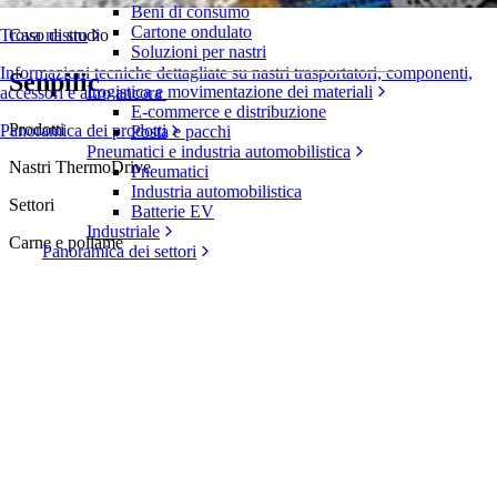
Beni di consumo
Cartone ondulato
Caso di studio
Trova nastro
Soluzioni per nastri
Informazioni tecniche dettagliate su nastri trasportatori, componenti,
Senpilic
Logistica e movimentazione dei materiali
accessori e altro ancora
E-commerce e distribuzione
Prodotti
Panoramica dei prodotti
Posta e pacchi
Pneumatici e industria automobilistica
Nastri ThermoDrive
Pneumatici
Industria automobilistica
Settori
Batterie EV
Industriale
Carne e pollame
Panoramica dei settori