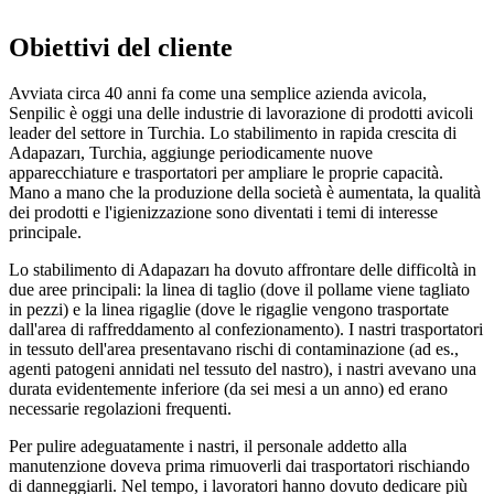
Obiettivi del cliente
Avviata circa 40 anni fa come una semplice azienda avicola,
Senpilic è oggi una delle industrie di lavorazione di prodotti avicoli
leader del settore in Turchia. Lo stabilimento in rapida crescita di
Adapazarı, Turchia, aggiunge periodicamente nuove
apparecchiature e trasportatori per ampliare le proprie capacità.
Mano a mano che la produzione della società è aumentata, la qualità
dei prodotti e l'igienizzazione sono diventati i temi di interesse
principale.
Lo stabilimento di Adapazarı ha dovuto affrontare delle difficoltà in
due aree principali: la linea di taglio (dove il pollame viene tagliato
in pezzi) e la linea rigaglie (dove le rigaglie vengono trasportate
dall'area di raffreddamento al confezionamento). I nastri trasportatori
in tessuto dell'area presentavano rischi di contaminazione (ad es.,
agenti patogeni annidati nel tessuto del nastro), i nastri avevano una
durata evidentemente inferiore (da sei mesi a un anno) ed erano
necessarie regolazioni frequenti.
Per pulire adeguatamente i nastri, il personale addetto alla
manutenzione doveva prima rimuoverli dai trasportatori rischiando
di danneggiarli. Nel tempo, i lavoratori hanno dovuto dedicare più