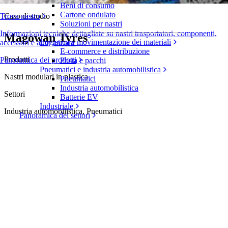
Beni di consumo
Cartone ondulato
Caso di studio
Trova nastro
Soluzioni per nastri
Informazioni tecniche dettagliate su nastri trasportatori, componenti,
Magowan Tyres
Logistica e movimentazione dei materiali
accessori e altro ancora
E-commerce e distribuzione
Prodotti
Panoramica dei prodotti
Posta e pacchi
Pneumatici e industria automobilistica
Nastri modulari in plastica
Pneumatici
Industria automobilistica
Settori
Batterie EV
Industriale
Industria automobilistica, Pneumatici
Panoramica dei settori