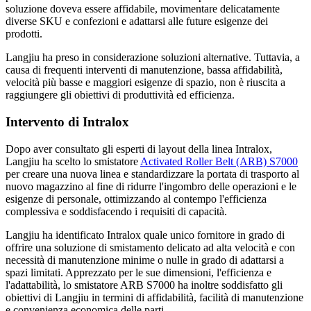
soluzione doveva essere affidabile, movimentare delicatamente
diverse SKU e confezioni e adattarsi alle future esigenze dei
prodotti.
Langjiu ha preso in considerazione soluzioni alternative. Tuttavia, a
causa di frequenti interventi di manutenzione, bassa affidabilità,
velocità più basse e maggiori esigenze di spazio, non è riuscita a
raggiungere gli obiettivi di produttività ed efficienza.
Intervento di Intralox
Dopo aver consultato gli esperti di layout della linea Intralox,
Langjiu ha scelto lo smistatore
Activated Roller Belt (ARB) S7000
per creare una nuova linea e standardizzare la portata di trasporto al
nuovo magazzino al fine di ridurre l'ingombro delle operazioni e le
esigenze di personale, ottimizzando al contempo l'efficienza
complessiva e soddisfacendo i requisiti di capacità.
Langjiu ha identificato Intralox quale unico fornitore in grado di
offrire una soluzione di smistamento delicato ad alta velocità e con
necessità di manutenzione minime o nulle in grado di adattarsi a
spazi limitati. Apprezzato per le sue dimensioni, l'efficienza e
l'adattabilità, lo smistatore ARB S7000 ha inoltre soddisfatto gli
obiettivi di Langjiu in termini di affidabilità, facilità di manutenzione
e convenienza economica delle parti.