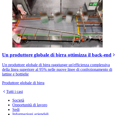
Un produttore globale di birra ottimizza il back-end
Un produttore globale di birra raggiunge un'efficienza complessiva
della linea superiore al 95% nelle nuove linee di confezionamento di
lattine e bottiglie
Produttore globale di birra
Tutti i casi
Società
Opportunità di lavoro
Sedi
Informazioni aziendali