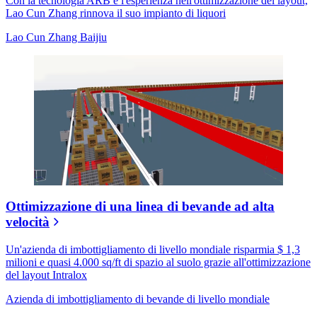
Con la tecnologia ARB e l'esperienza nell'ottimizzazione del layout,
Lao Cun Zhang rinnova il suo impianto di liquori
Lao Cun Zhang Baijiu
Ottimizzazione di una linea di bevande ad alta
velocità
Un'azienda di imbottigliamento di livello mondiale risparmia $ 1,3
milioni e quasi 4.000 sq/ft di spazio al suolo grazie all'ottimizzazione
del layout Intralox
Azienda di imbottigliamento di bevande di livello mondiale