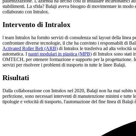
pallettizzazione. L'azienda ha deciso così di installare incartonatric
stabilimenti. La sfida? Balaji aveva bisogno di movimentare in modo ef
collaborato con Intralox.
Intervento di Intralox
l team Intralox ha fornito servizi di consulenza sul layout della linea 
confrontare diverse tecnologie, il che ha convinto i responsabili di Bal
Activated Roller Belt (ARB)
di Intralox le trasferiva ad alta velocit
automatica. I
nastri modulari in plastica (MPB)
di Intralox sono stati i
OMTECH, per ottenere formazione e supporto per la progettazione. Intralo
servizi per risolvere i problemi di trasporto in tutte le linee Balaji.
Risultati
Dalla collaborazione con Intralox nel 2020, Balaji non ha mai subito tem
perfezione, sono necessari interventi di manutenzione minimi e tutte le 
tipologie e velocità di trasporto, l'automazione del fine linea di Balaji