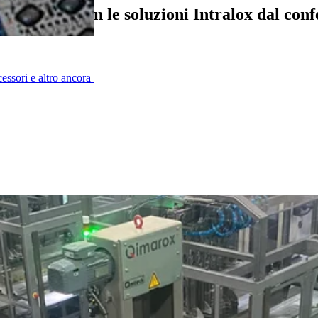
nack salati con le soluzioni Intralox dal con
cessori e altro ancora