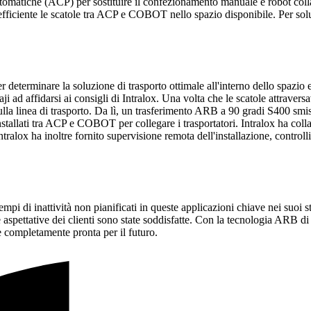
i automatiche (ACP) per sostituire il confezionamento manuale e robot col
ficiente le scatole tra ACP e COBOT nello spazio disponibile. Per soluz
per determinare la soluzione di trasporto ottimale all'interno dello spazi
aji ad affidarsi ai consigli di Intralox. Una volta che le scatole attraver
à sulla linea di trasporto. Da lì, un trasferimento ARB a 90 gradi S400 s
nstallati tra ACP e COBOT per collegare i trasportatori. Intralox ha colla
x ha inoltre fornito supervisione remota dell'installazione, controlli pos
pi di inattività non pianificati in queste applicazioni chiave nei suoi st
aspettative dei clienti sono state soddisfatte. Con la tecnologia ARB di 
 è completamente pronta per il futuro.