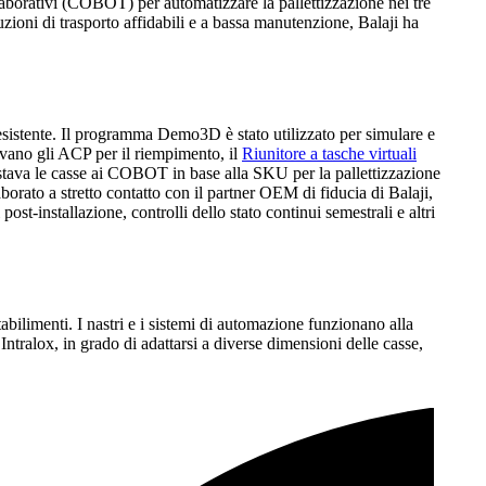
laborativi (COBOT) per automatizzare la pallettizzazione nei tre
ioni di trasporto affidabili e a bassa manutenzione, Balaji ha
o esistente. Il programma Demo3D è stato utilizzato per simulare e
savano gli ACP per il riempimento, il
Riunitore a tasche virtuali
mistava le casse ai COBOT in base alla SKU per la pallettizzazione
borato a stretto contatto con il partner OEM di fiducia di Balaji,
t-installazione, controlli dello stato continui semestrali e altri
abilimenti. I nastri e i sistemi di automazione funzionano alla
Intralox, in grado di adattarsi a diverse dimensioni delle casse,